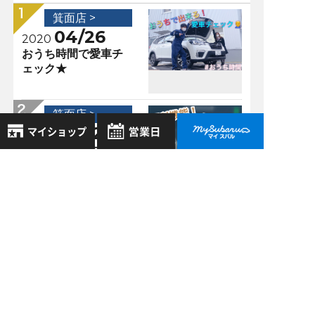
箕面店 >
04/26
2020
おうち時間で愛車チ
ェック★
箕面店 >
06/22
2023
ドライバーモニタリ
ングシステムの設定
8月
2026年
方法！
お気に入り店舗
日
月
火
水
木
金
土
登録された店舗はありません。
1
箕面店 >
お近くの店舗を検索して、
2
3
4
5
6
7
8
08/24
☆マークで登録してください。
2020
9
10
11
12
13
14
15
週末の素敵なご納車
16
17
18
19
20
21
22
♡＆新型レヴォーグ
地域でさがす
全部見せ！！
23
24
25
26
27
28
29
30
31
箕面店 >
地図でさがす