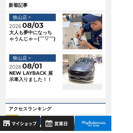
新着記事
狭山店 >
08/03
2026
大人も夢中になっち
ゃうんじゃ～(￣▽￣)
狭山店 >
08/01
2026
NEW LAYBACK 展
示車入りました！！
アクセスランキング
狭山店 >
08/19
2019