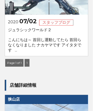
07/02
2020
スタッフブログ
ジュラシックワールド２
こんにちは～ 首回し運動してたら 首回ら
なくなりました ナカヤマです アイタタで
す ...
Page 1 of 1
1
店舗詳細情報
狭山店