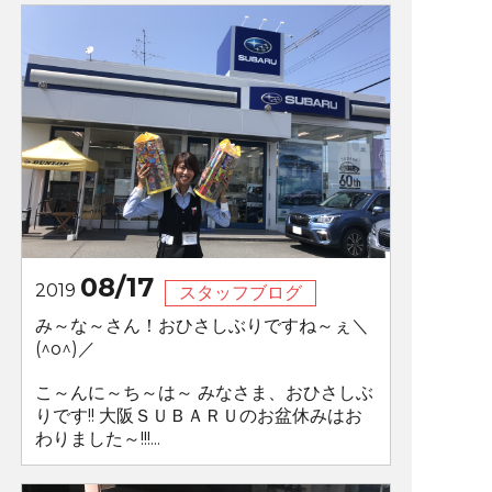
08/17
2019
スタッフブログ
み～な～さん！おひさしぶりですね～ぇ＼
(^o^)／
こ～んに～ち～は～ みなさま、おひさしぶ
りです!! 大阪ＳＵＢＡＲＵのお盆休みはお
わりました～!!!...