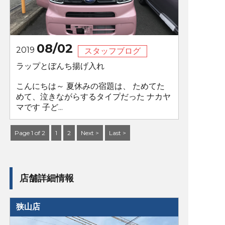
08/02
2019
スタッフブログ
ラップとぼんち揚げ入れ
こんにちは～ 夏休みの宿題は、 ためてた
めて、泣きながらするタイプだった ナカヤ
マです 子ど...
Page 1 of 2
1
2
Next >
Last >
店舗詳細情報
狭山店