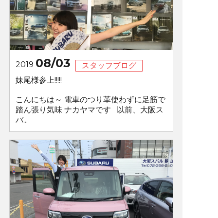
08/03
2019
スタッフブログ
妹尾様参上!!!!!
こんにちは～ 電車のつり革使わずに足筋で
踏ん張り気味 ナカヤマです 以前、大阪ス
バ...