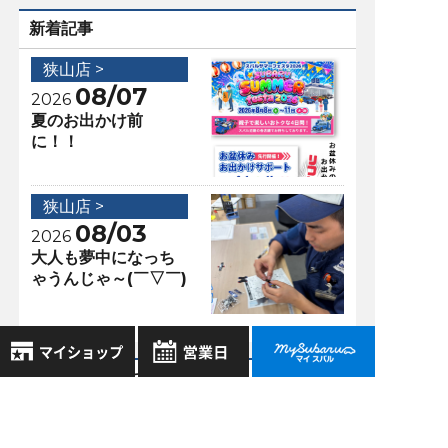
新着記事
狭山店 >
08/07
2026
夏のお出かけ前
に！！
狭山店 >
08/03
2026
大人も夢中になっち
ゃうんじゃ～(￣▽￣)
アクセスランキング
8月
2026年
狭山店 >
お気に入り店舗
日
月
火
水
木
金
土
08/19