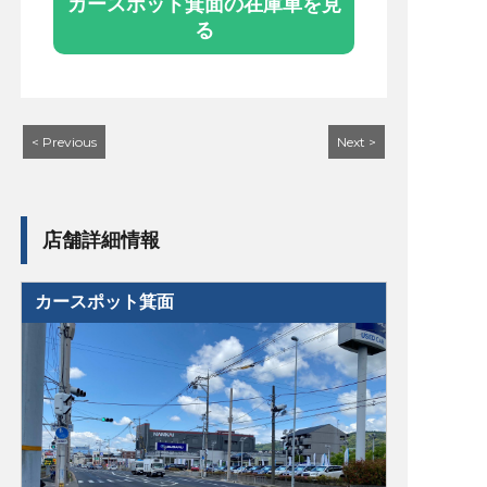
カースポット箕面の在庫車を見
る
< Previous
Next >
店舗詳細情報
カースポット箕面