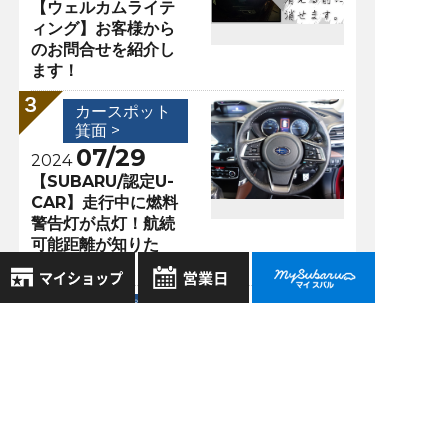
【ウェルカムライテ
ィング】お客様から
のお問合せを紹介し
ます！
カースポット
箕面 >
07/29
2024
【SUBARU/認定U-
CAR】走行中に燃料
警告灯が点灯！航続
可能距離が知りた
い！
カースポット
箕面 >
8月
2026年
お気に入り店舗
09/01
日
月
火
水
木
金
土
2018
アウトバックが１０
登録された店舗はありません。
1
台ほど入荷する予
お近くの店舗を検索して、
2
3
4
5
6
7
8
定！！
☆マークで登録してください。
9
10
11
12
13
14
15