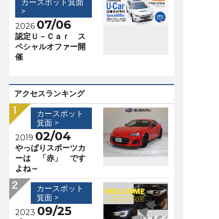
カースポット箕面
>
07/06
2026
認定Ｕ－Ｃａｒ ス
ペシャルオファー開
催
アクセスランキング
カースポット
箕面 >
02/04
2019
やっぱりスポーツカ
ーは 「赤」 です
よね～
カースポット
箕面 >
09/25
2023