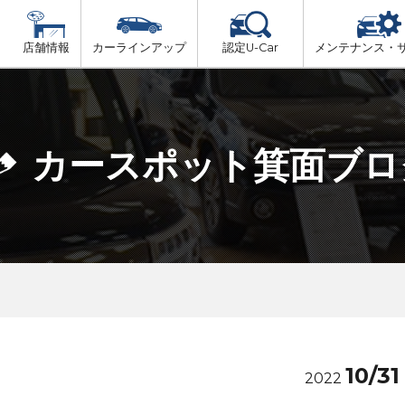
店舗情報
カーラインアップ
認定U-Car
メンテナンス・
ビス
一覧
車検（法定24か月点検）
大阪府北部
プ
法定 12ヶ月 点検
カースポット箕面ブロ
大阪府市内
6ヶ月ごとの セーフティ チェック
大阪府南部
車検 3ヶ月前 無料診断
大阪府東部
和歌山北部
10/31
2022