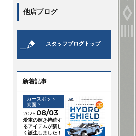
他店ブログ
スタッフブログトップ
新着記事
カースポット
箕面 >
08/03
2026
愛車の輝き持続す
るアイテムが新し
く誕生しました！