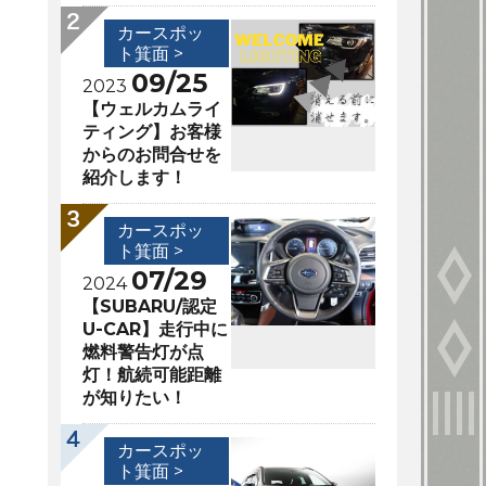
カースポッ
ト箕面 >
09/25
2023
【ウェルカムライ
ティング】お客様
からのお問合せを
紹介します！
カースポッ
ト箕面 >
07/29
2024
【SUBARU/認定
U-CAR】走行中に
燃料警告灯が点
灯！航続可能距離
が知りたい！
カースポッ
ト箕面 >