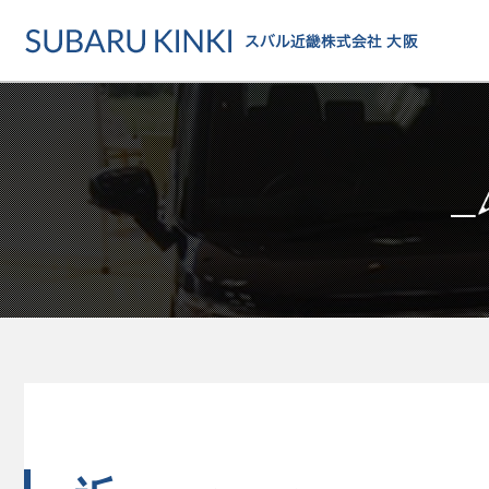
店舗情報
カーラインアップ
メンテナンス・サー
店舗
カーラインアップ一覧
メンテナンス・サービストッ
地域でさがす
乗用車
車検・定期点検をする
地図でさがす
軽自動車
カーケアをする
試乗車でさがす
福祉車両
各種サポート
U-Carでさがす