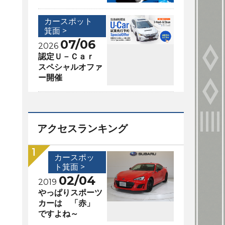
カースポット
箕面 >
07/06
2026
認定Ｕ－Ｃａｒ
スペシャルオファ
ー開催
アクセスランキング
カースポッ
ト箕面 >
02/04
2019
やっぱりスポーツ
カーは 「赤」
ですよね～