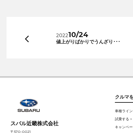
10/24
2022
前
値上がりばかりでうんざり･･･
へ
クルマ
車種ライン
試乗する >
スバル近畿株式会社
キャンペー
〒570-0021