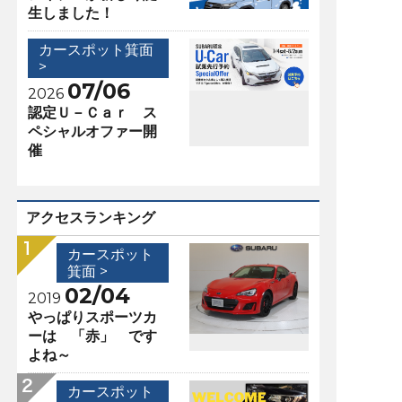
生しました！
カースポット箕面
>
07/06
2026
認定Ｕ－Ｃａｒ ス
ペシャルオファー開
催
アクセスランキング
カースポット
箕面 >
02/04
2019
やっぱりスポーツカ
ーは 「赤」 です
よね～
カースポット