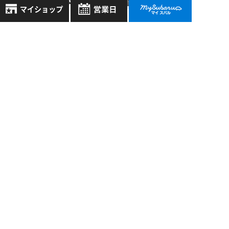
台ほど入荷する予
定！！
8月
2026年
お気に入り店舗
日
月
火
水
木
金
土
過去の記事
登録された店舗はありません。
1
2026年8月
お近くの店舗を検索して、
2
3
4
5
6
7
8
☆マークで登録してください。
2026年7月
9
10
11
12
13
14
15
16
17
18
19
20
21
22
2026年6月
地域でさがす
23
24
25
26
27
28
29
2026年5月
30
31
地図でさがす
もっと表示する
全店舗共通定休日
毎週水曜・その他定休日
試乗車でさがす
営業時間：
こちら
よりご覧ください
定休日一覧を見る
中古車でさがす
スバル近畿株式会社
〒570-0021 大阪府守口市八雲東町1丁目21番23号