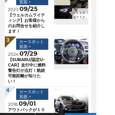
箕面 >
09/25
2023
【ウェルカムライテ
ィング】お客様から
のお問合せを紹介し
ます！
カースポット
箕面 >
07/29
2024
【SUBARU/認定U-
CAR】走行中に燃料
警告灯が点灯！航続
可能距離が知りた
い！
カースポット
箕面 >
09/01
2018
アウトバックが１０