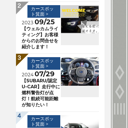
カースポッ
ト箕面 >
09/25
2023
【ウェルカムライ
ティング】お客様
からのお問合せを
紹介します！
カースポッ
ト箕面 >
07/29
2024
【SUBARU/認定
U-CAR】走行中に
燃料警告灯が点
灯！航続可能距離
が知りたい！
カースポッ
ト箕面 >