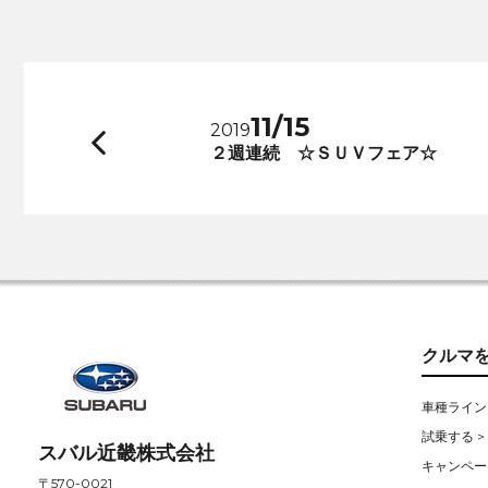
11/15
2019
前
２週連続 ☆ＳＵＶフェア☆
へ
クルマ
車種ライン
試乗する >
スバル近畿株式会社
キャンペー
〒570-0021