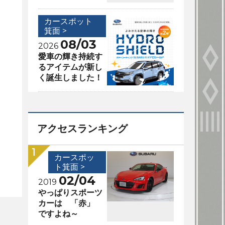
カースポット
箕面 >
08/03
2026
愛車の輝き持続す
るアイテムが新し
く誕生しました！
アクセスランキング
カースポッ
ト箕面 >
02/04
2019
やっぱりスポーツ
カーは 「赤」
ですよね～