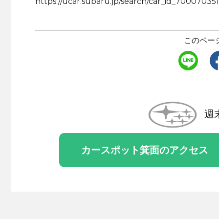
https://ucar.subaru.jp/search/car_id_70007035
このペー
週
カースポット箕面のアクセス