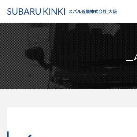
店舗情報
カーラインアップ
メンテナンス・サー
店舗
カーラインアップ一覧
メンテナンス・サービストッ
地域でさがす
乗用車
車検・定期点検をする
地図でさがす
軽自動車
カーケアをする
試乗車でさがす
福祉車両
各種サポート
U-Carでさがす