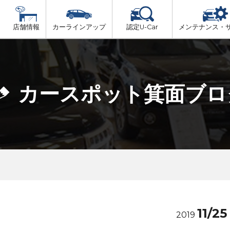
店舗情報
カーラインアップ
認定U-Car
メンテナンス・
ビス
一覧
車検（法定24か月点検）
大阪府北部
プ
法定 12ヶ月 点検
カースポット箕面ブロ
大阪府市内
6ヶ月ごとの セーフティ チェック
大阪府南部
車検 3ヶ月前 無料診断
大阪府東部
和歌山北部
11/25
2019