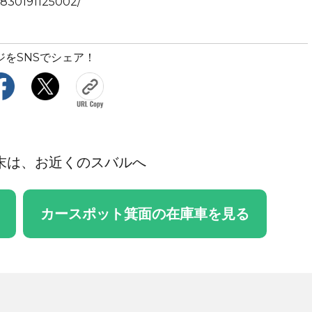
1830191125002/
ジをSNSでシェア！
末は、お近くのスバルへ
カースポット箕面の在庫車を見る