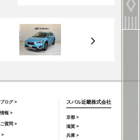
次
へ
ブログ >
スバル近畿株式会社
情報 >
京都 >
ご質問 >
滋賀 >
 >
兵庫 >