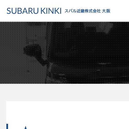
店舗情報
カーラインアップ
メンテナンス・サー
店舗
カーラインアップ一覧
メンテナンス・サービストッ
地域でさがす
乗用車
車検・定期点検をする
地図でさがす
軽自動車
カーケアをする
試乗車でさがす
福祉車両
各種サポート
U-Carでさがす