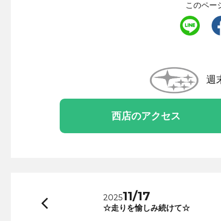
このペー
週
西店のアクセス
11/17
2025
前
☆走りを愉しみ続けて☆