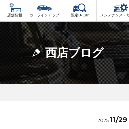
店舗情報
カーラインアップ
認定U-Car
メンテナンス・
ビス
一覧
車検（法定24か月点検）
大阪府北部
プ
法定 12ヶ月 点検
西店ブログ
大阪府市内
6ヶ月ごとの セーフティ チェック
大阪府南部
車検 3ヶ月前 無料診断
大阪府東部
和歌山北部
11/29
2025