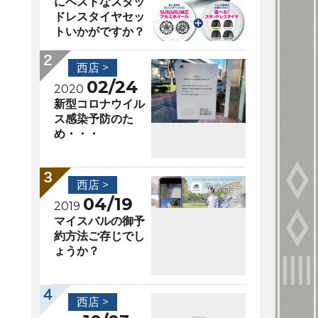
にベストなスタッ
ドレスタイヤセッ
トいかがですか？
西店 >
02/24
2020
新型コロナウイル
ス感染予防のた
め・・・
西店 >
04/19
2019
マイスバルの御予
約方法ご存じでし
ょうか？
西店 >