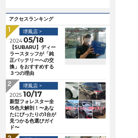
アクセスランキング
堺鳳店 >
05/18
2024
【SUBARU】ディー
ラースタッフが「純
正バッテリーへの交
換」をおすすめする
３つの理由
堺鳳店 >
10/17
2025
新型フォレスター全
15色大解剖！〜あな
たにぴったりの1台が
見つかる色選びガイ
ド〜