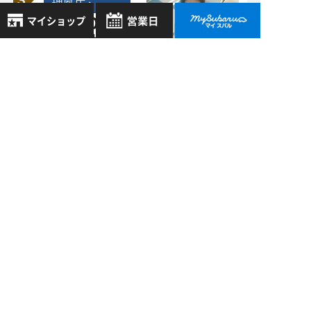
堺鳳店 >
05/10
2024
【比較記事】大人気
ＳＵＶ！「レイバッ
8月
2026年
お気に入り店舗
ク」と「フォレスタ
日
月
火
水
木
金
土
ー」で迷ったときに
登録された店舗はありません。
1
読むブログ
お近くの店舗を検索して、
2
3
4
5
6
7
8
☆マークで登録してください。
堺鳳店 >
9
10
11
12
13
14
15
08/25
2025
16
17
18
19
20
21
22
地域でさがす
【SUBARU】乗った
23
24
25
26
27
28
29
瞬間、感動。新型フ
30
31
ォレスターの内装が
地図でさがす
すごい！
全店舗共通定休日
毎週水曜・その他定休日
試乗車でさがす
営業時間：
こちら
よりご覧ください
過去の記事
定休日一覧を見る
中古車でさがす
2026年8月
2026年7月