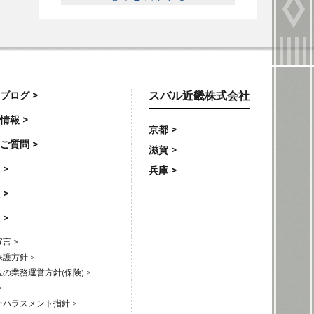
ブログ >
スバル近畿株式会社
情報 >
京都 >
ご質問 >
滋賀 >
 >
兵庫 >
 >
 >
言 >
護方針 >
の業務運営方針(保険) >
>
ハラスメント指針 >