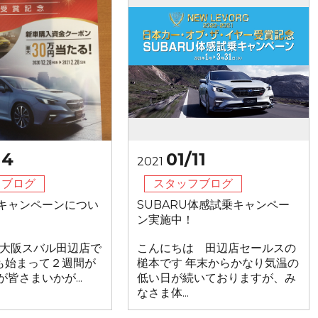
14
01/11
2021
フブログ
スタッフブログ
キャンペーンについ
SUBARU体感試乗キャンペー
ン実施中！
 大阪スバル田辺店で
こんにちは 田辺店セールスの
も始まって２週間が
槌本です 年末からかなり気温の
皆さまいかが...
低い日が続いておりますが、み
なさま体...