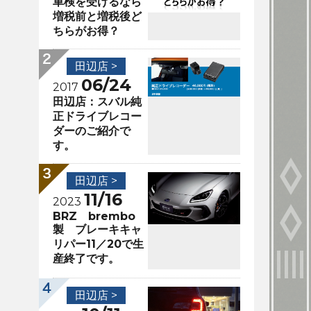
車検を受けるなら
増税前と増税後ど
ちらがお得？
田辺店 >
06/24
2017
田辺店：スバル純
正ドライブレコー
ダーのご紹介で
す。
田辺店 >
11/16
2023
BRZ brembo
製 ブレーキキャ
リパー11／20で生
産終了です。
田辺店 >