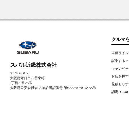
クルマ
車種ライン
試乗する >
スバル近畿株式会社
キャンペー
〒570-0021
お店を探す 
大阪府守口市八雲東町
1丁目21番23号
見積もりす
大阪府公安委員会 古物許可証番号 第622290806385号
認定U-Car