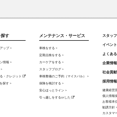
を探す
メンテナンス・サービス
スタッフ
イベント
アップ >
車検をする >
よくある
定期点検をする >
ン情報 >
カーケアをする >
企業情報
>
スタッフブログ >
社会貢献
る・クレジット
車検整備のご予約（マイスバル） >
採用情報
を探す >
保険を検討する >
健康経営宣
安心ほっとライン >
個人情報保
引っ越しをするorした
お客様本位
勧誘方針 
カスタマー