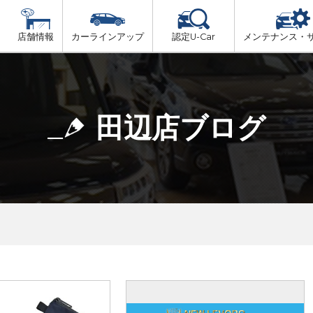
店舗情報
カーラインアップ
認定U-Car
メンテナンス・
ビス
一覧
車検（法定24か月点検）
大阪府北部
プ
法定 12ヶ月 点検
田辺店ブログ
大阪府市内
6ヶ月ごとの セーフティ チェック
大阪府南部
車検 3ヶ月前 無料診断
大阪府東部
和歌山北部