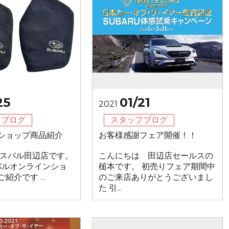
25
01/21
2021
フブログ
スタッフブログ
ショップ商品紹介
お客様感謝フェア開催！！
 スバル田辺店です。
こんにちは 田辺店セールスの
ルオンラインショ
槌本です。 初売りフェア期間中
紹介です ...
のご来店ありがとうございまし
た 引...