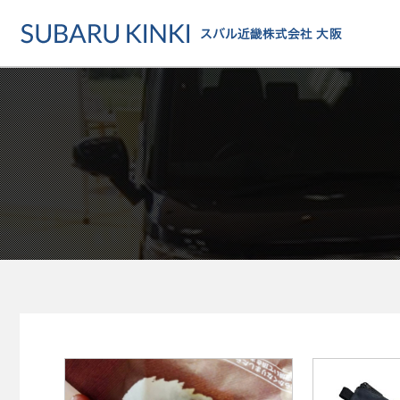
店舗情報
カーラインアップ
メンテナンス・サー
店舗
カーラインアップ一覧
メンテナンス・サービストッ
地域でさがす
乗用車
車検・定期点検をする
地図でさがす
軽自動車
カーケアをする
試乗車でさがす
福祉車両
各種サポート
U-Carでさがす