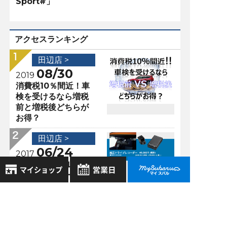
Sport#」
アクセスランキング
田辺店 >
08/30
2019
消費税10％間近！車
検を受けるなら増税
前と増税後どちらが
お得？
田辺店 >
06/24
2017
田辺店：スバル純正
ドライブレコーダー
のご紹介です。
8月
2026年
お気に入り店舗
田辺店 >
日
月
火
水
木
金
土
11/16
登録された店舗はありません。
1
2023