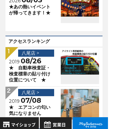
2026
★あの熱いイベント
が帰ってきます！★
アクセスランキング
八尾店 >
08/26
2019
★ 自動車検査証・
検査標章の貼り付け
位置について ★
八尾店 >
07/08
2019
★ エアコンの匂い
気になりません
か？ ★