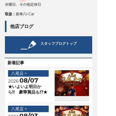
水曜日、その他定休日
取扱：
新車/U-Car
他店ブログ
スタッフブログトップ
新着記事
八尾店 >
08/07
2026
★いよいよ明日か
ら!! 豪華賞品も!?★
八尾店 >
08/03