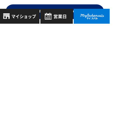
一つのいのちプロジェクトTOPに戻る
8月
2026年
お気に入り店舗
日
月
火
水
木
金
土
登録された店舗はありません。
1
お近くの店舗を検索して、
2
3
4
5
6
7
8
☆マークで登録してください。
9
10
11
12
13
14
15
16
17
18
19
20
21
22
地域でさがす
23
24
25
26
27
28
29
スバル近畿株式会社
30
31
地図でさがす
〒570-0021 大阪府守口市八雲東町1丁目21番23号
全店舗共通定休日
大阪府公安委員会 古物許可証番号 第622290806385号
毎週水曜・その他定休日
試乗車でさがす
営業時間：
こちら
よりご覧ください
定休日一覧を見る
中古車でさがす