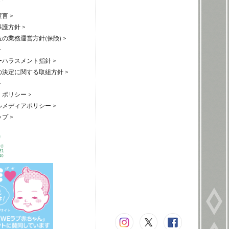
言 >
護方針 >
の業務運営方針(保険) >
>
ハラスメント指針 >
の決定に関する取組方針 >
>
ポリシー >
メディアポリシー >
プ >