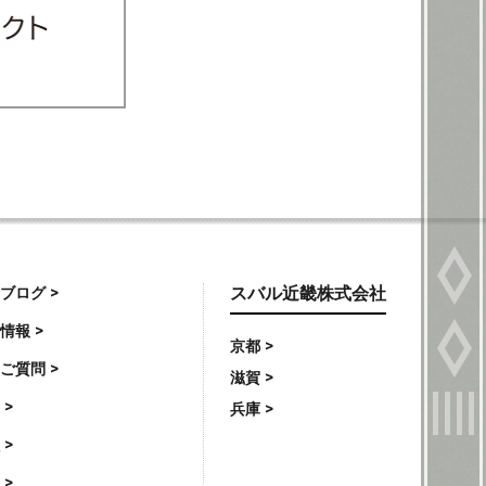
ブログ >
スバル近畿株式会社
情報 >
京都 >
ご質問 >
滋賀 >
 >
兵庫 >
 >
 >