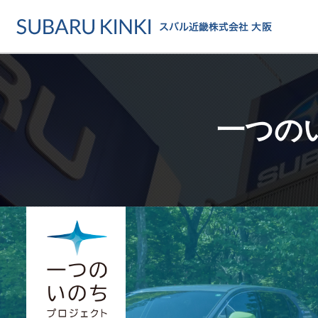
店舗情報
カーラインアップ
メンテナンス・サー
店舗
カーラインアップ一覧
メンテナンス・サービストッ
地域でさがす
一つの
乗用車
車検・定期点検をする
地図でさがす
軽自動車
カーケアをする
試乗車でさがす
福祉車両
各種サポート
U-Carでさがす