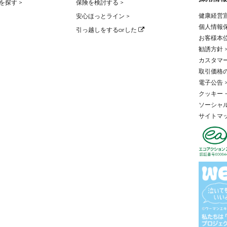
を探す >
保険を検討する >
健康経営宣
安心ほっとライン >
個人情報保
引っ越しをするorした
お客様本位
勧誘方針 
カスタマー
取引価格
電子公告 
クッキー・
ソーシャル
サイトマッ