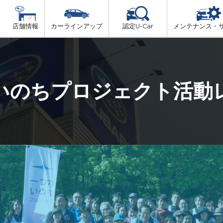
店舗情報
カーラインアップ
認定U-Car
メンテナンス・
ビス
一覧
車検（法定24か月点検）
大阪府北部
プ
法定 12ヶ月 点検
いのちプロジェクト活動
大阪府市内
6ヶ月ごとの セーフティ チェック
大阪府南部
車検 3ヶ月前 無料診断
大阪府東部
和歌山北部