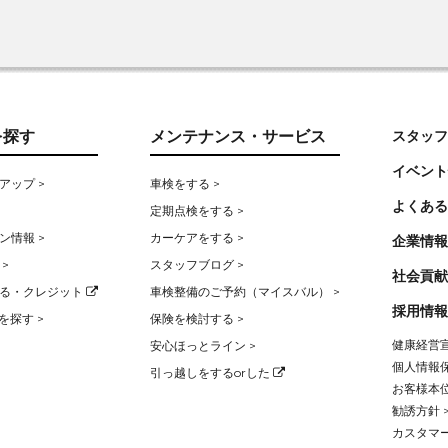
を探す
メンテナンス・サービス
スタッフ
イベント
アップ >
車検をする >
よくある
定期点検をする >
ン情報 >
カーケアをする >
企業情報
>
スタッフブログ >
社会貢献
る・クレジット
車検整備のご予約（マイスバル） >
採用情報
を探す >
保険を検討する >
健康経営宣
安心ほっとライン >
個人情報保
引っ越しをするorした
お客様本位
勧誘方針 
カスタマー