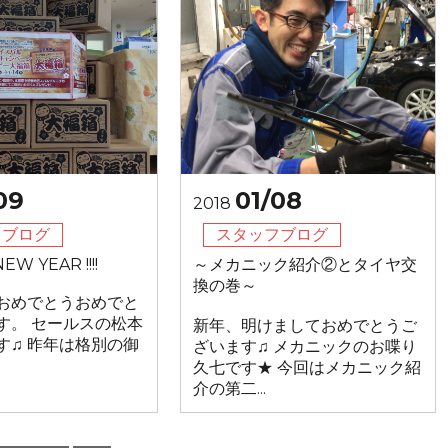
09
01/08
2018
フブログ
スタッフブログ
EW YEAR !!!!
～メカニック紹介②とタイヤ交
換の巻～
おめでとうおめでと
す。 セールスの松本
新年、明けましておめでとうご
す♫ 昨年は格別の御
ざいます♫ メカニックのお喋り
久七です★ 今回はメカニック紹
介の第二...