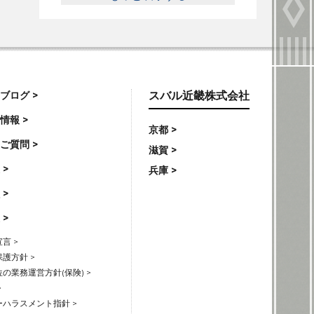
ブログ >
スバル近畿株式会社
情報 >
京都 >
ご質問 >
滋賀 >
 >
兵庫 >
 >
 >
言 >
護方針 >
の業務運営方針(保険) >
>
ハラスメント指針 >