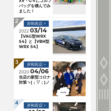
XV・G４にゴルフ
バッグを積んでみ
ました！
岸和田店 >
03/14
2022
【VAG型WRX
S4】と【VBH型
WRX S4】
岸和田店 >
04/06
2020
当店の新型コロナ
対策ヽ(；▽；)ノ
岸和田店 >