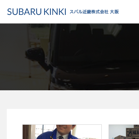
店舗情報
カーラインアップ
メンテナンス・サー
店舗
カーラインアップ一覧
メンテナンス・サービストッ
地域でさがす
乗用車
車検・定期点検をする
地図でさがす
軽自動車
カーケアをする
試乗車でさがす
福祉車両
各種サポート
U-Carでさがす