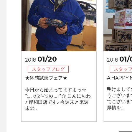
01/20
01/
2018
2018
スタッフブログ
スタッ
★体感試乗フェア★
A HAPPY N
明けまして
今日から始まってますよっ☆
うございま
*:.｡. o(≧▽≦)o .｡.:*☆ こんにちわ
でございま
♪ 岸和田店です♪ 今週末と来週
厚情を...
末の...