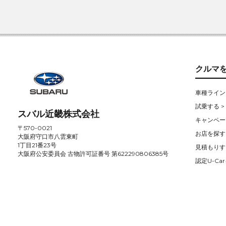
クルマ
車種ライン
試乗する >
スバル近畿株式会社
キャンペー
〒570-0021
お店を探す 
大阪府守口市八雲東町
1丁目21番23号
見積もりす
大阪府公安委員会 古物許可証番号 第622290806385号
認定U-Car