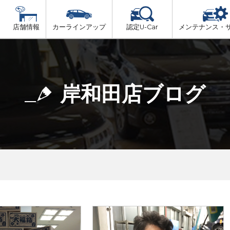
店舗情報
カーラインアップ
認定U-Car
メンテナンス・
ビス
一覧
車検（法定24か月点検）
大阪府北部
プ
法定 12ヶ月 点検
岸和田店ブログ
大阪府市内
6ヶ月ごとの セーフティ チェック
大阪府南部
車検 3ヶ月前 無料診断
大阪府東部
和歌山北部