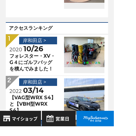
アクセスランキング
岸和田店 >
10/26
2020
フォレスター・XV・
G４にゴルフバッグ
を積んでみました！
岸和田店 >
03/14
2022
【VAG型WRX S4】
と【VBH型WRX
S4】
岸和田店 >
04/06
2020
8月
2026年