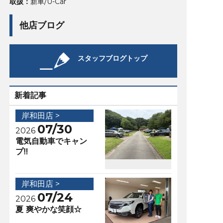
取扱：
新車/U-Car
他店ブログ
スタッフブログトップ
新着記事
岸和田店 >
07/30
2026
電気自動車でキャン
プ‼️
岸和田店 >
07/24
2026
夏 爽やかな笑顔☆