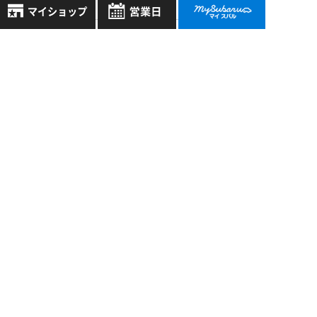
過去の記事
2026年7月
8月
2026年
2026年6月
お気に入り店舗
日
月
火
水
木
金
土
登録された店舗はありません。
1
2026年5月
お近くの店舗を検索して、
2
3
4
5
6
7
8
☆マークで登録してください。
2026年4月
9
10
11
12
13
14
15
もっと表示する
16
17
18
19
20
21
22
地域でさがす
23
24
25
26
27
28
29
30
31
地図でさがす
全店舗共通定休日
毎週水曜・その他定休日
試乗車でさがす
スバル近畿株式会社
営業時間：
こちら
よりご覧ください
〒570-0021 大阪府守口市八雲東町1丁目21番23号
定休日一覧を見る
中古車でさがす
大阪府公安委員会 古物許可証番号 第622290806385号