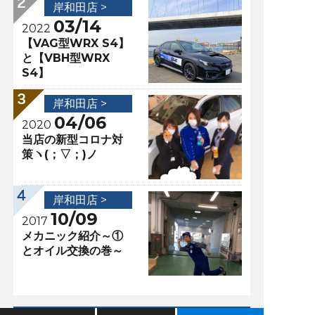
岸和田店 >
03/14
2022
【VAG型WRX S4】
と【VBH型WRX
S4】
岸和田店 >
04/06
2020
当店の新型コロナ対
策ヽ(；▽；)ノ
岸和田店 >
10/09
2017
メカニック紹介～①
とオイル交換の巻～