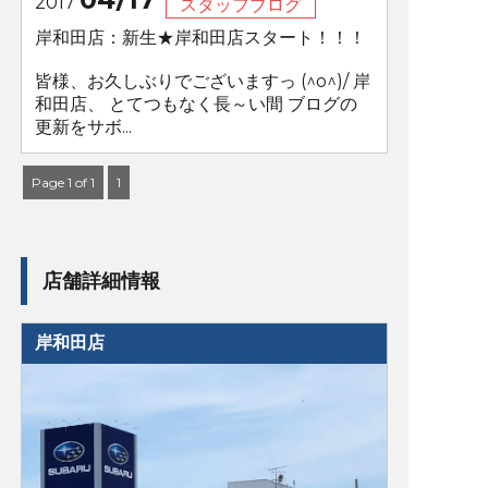
2017
スタッフブログ
岸和田店：新生★岸和田店スタート！！！
皆様、お久しぶりでございますっ (^o^)/ 岸
和田店、 とてつもなく長～い間 ブログの
更新をサボ...
Page 1 of 1
1
店舗詳細情報
岸和田店