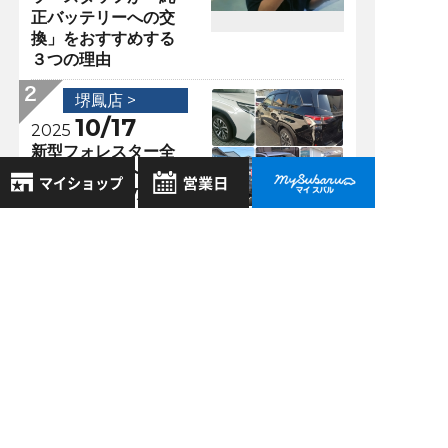
正バッテリーへの交
換」をおすすめする
３つの理由
堺鳳店 >
10/17
2025
新型フォレスター全
15色大解剖！〜あな
たにぴったりの1台が
見つかる色選びガイ
8月
ド〜
2026年
お気に入り店舗
日
月
火
水
木
金
土
堺鳳店 >
登録された店舗はありません。
1
05/10
お近くの店舗を検索して、
2024
2
3
4
5
6
7
8
☆マークで登録してください。
【比較記事】大人気
9
10
11
12
13
14
15
ＳＵＶ！「レイバッ
16
17
18
19
20
21
22
ク」と「フォレスタ
地域でさがす
ー」で迷ったときに
23
24
25
26
27
28
29
読むブログ
30
31
地図でさがす