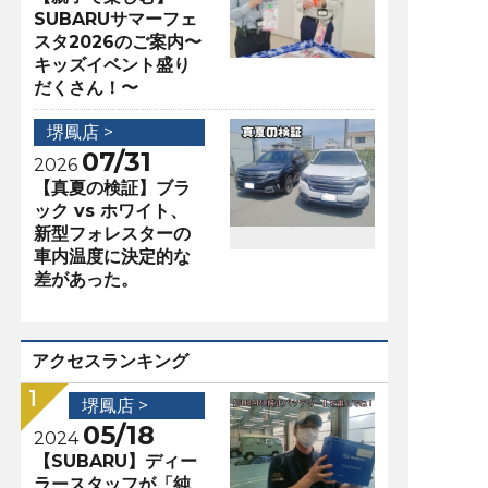
SUBARUサマーフェ
スタ2026のご案内〜
キッズイベント盛り
だくさん！〜
堺鳳店 >
07/31
2026
【真夏の検証】ブラ
ック vs ホワイト、
新型フォレスターの
車内温度に決定的な
差があった。
アクセスランキング
堺鳳店 >
05/18
2024
【SUBARU】ディー
ラースタッフが「純