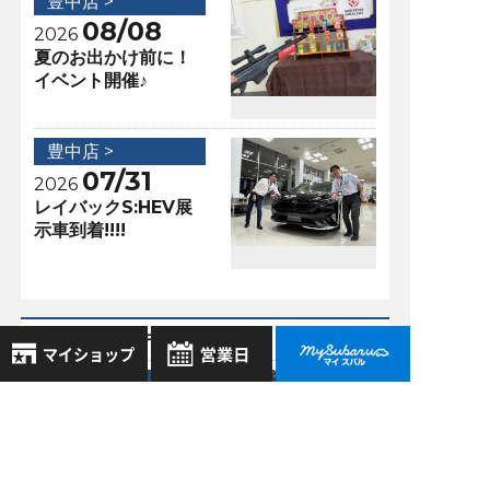
豊中店 >
08/08
2026
夏のお出かけ前に！
イベント開催♪
豊中店 >
07/31
2026
レイバックS:HEV展
示車到着!!!!
アクセスランキング
豊中店 >
07/04
8月
2026年
2019
お気に入り店舗
「レヴォーグ STI
日
月
火
水
木
金
土
Sport EyeSight
登録された店舗はありません。
1
Black Selection」
お近くの店舗を検索して、