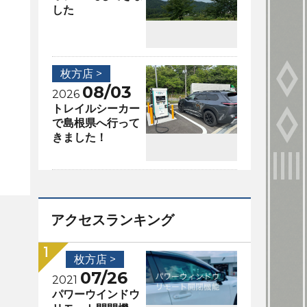
した
枚方店 >
08/03
2026
トレイルシーカー
で島根県へ行って
きました！
アクセスランキング
枚方店 >
07/26
2021
パワーウインドウ