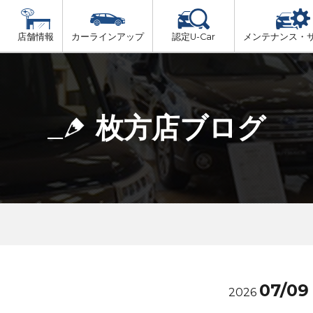
店舗情報
カーラインアップ
認定U-Car
メンテナンス・
ビス
一覧
車検（法定24か月点検）
大阪府北部
プ
法定 12ヶ月 点検
枚方店ブログ
大阪府市内
6ヶ月ごとの セーフティ チェック
大阪府南部
車検 3ヶ月前 無料診断
大阪府東部
和歌山北部
07/09
2026