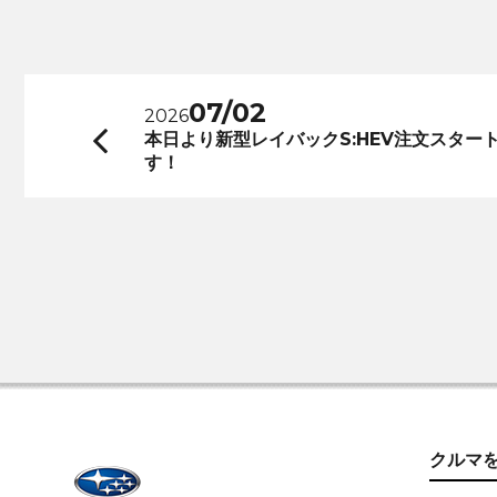
07/02
2026
前
本日より新型レイバックS:HEV注文スター
す！
へ
クルマ