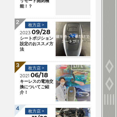
リモート開閉機
能！？
枚方店 >
09/28
2023
シートポジション
設定のおススメ方
法
枚方店 >
06/18
2021
キーレスの電池交
換についてご紹
介！
枚方店 >