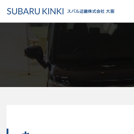
店舗情報
カーラインアップ
メンテナンス・サー
店舗
カーラインアップ一覧
メンテナンス・サービストッ
地域でさがす
乗用車
車検・定期点検をする
地図でさがす
軽自動車
カーケアをする
試乗車でさがす
福祉車両
各種サポート
U-Carでさがす