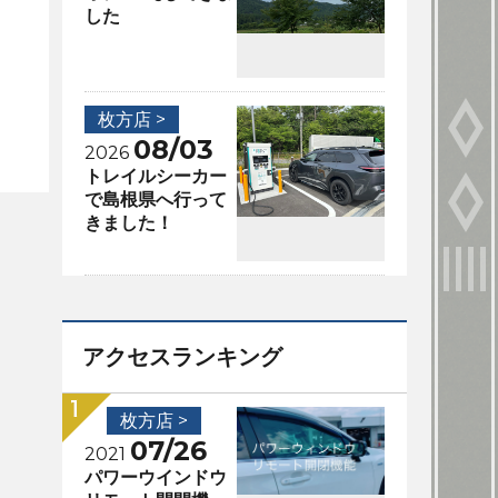
した
枚方店 >
08/03
2026
トレイルシーカー
で島根県へ行って
きました！
アクセスランキング
枚方店 >
07/26
2021
パワーウインドウ