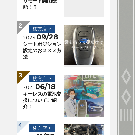
リモート開閉機
能！？
枚方店 >
09/28
2023
シートポジション
設定のおススメ方
法
枚方店 >
06/18
2021
キーレスの電池交
換についてご紹
介！
枚方店 >