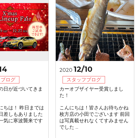
14
12/10
2020
フブログ
スタッフブログ
の日が近づいてきま
カーオブザイヤー受賞しまし
た！
にちは！ 昨日までは
こんにちは！皆さんお待ちかね
日差しもありました
枚方店の小田でございます 前回
一気に寒波襲来です
は写真載せれなくてすみません
でした ...