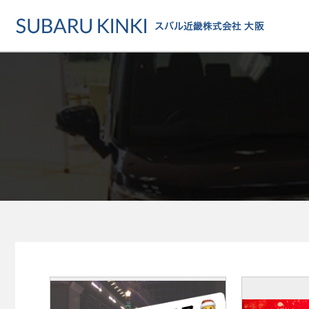
店舗情報
カーラインアップ
メンテナンス・サー
店舗
カーラインアップ一覧
メンテナンス・サービストッ
地域でさがす
乗用車
車検・定期点検をする
地図でさがす
軽自動車
カーケアをする
試乗車でさがす
福祉車両
各種サポート
U-Carでさがす