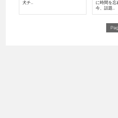
犬チ...
に時間を忘
今、話題...
Pag