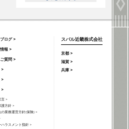
ブログ >
スバル近畿株式会社
情報 >
京都 >
ご質問 >
滋賀 >
 >
兵庫 >
 >
 >
言 >
護方針 >
の業務運営方針(保険) >
>
ハラスメント指針 >