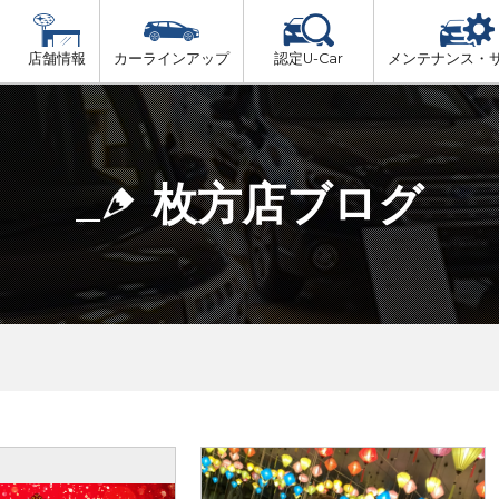
店舗情報
カーラインアップ
認定U-Car
メンテナンス・
ビス
一覧
車検（法定24か月点検）
大阪府北部
プ
法定 12ヶ月 点検
枚方店ブログ
大阪府市内
6ヶ月ごとの セーフティ チェック
大阪府南部
車検 3ヶ月前 無料診断
大阪府東部
和歌山北部