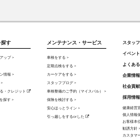
を探す
メンテナンス・サービス
スタッフ
イベント
アップ >
車検をする >
よくある
定期点検をする >
ン情報 >
カーケアをする >
企業情報
>
スタッフブログ >
社会貢献
る・クレジット
車検整備のご予約（マイスバル） >
採用情報
を探す >
保険を検討する >
健康経営宣
安心ほっとライン >
個人情報保
引っ越しをするorした
お客様本位
勧誘方針 
カスタマー