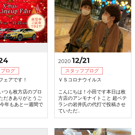
/24
12/21
2020
フブログ
スタッフブログ
フェアです！
ＶＳコロナウイルス
いつも枚方店のブロ
こんにちは！小田です本日は枚
ただきありがとうご
方店のアンモナイトこと 超ベテ
 今年もあと一週間で
ランの岩井氏の代打で投稿させ
ていただ...