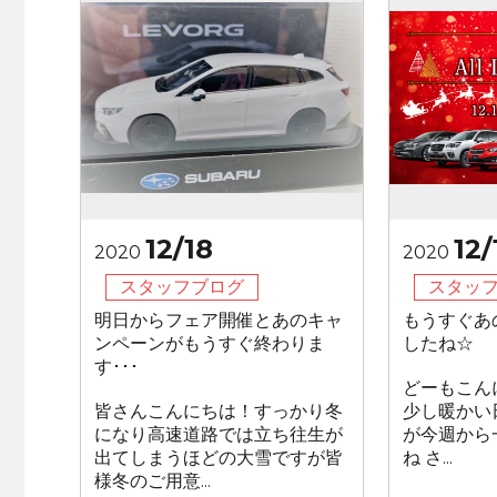
12/18
12/
2020
2020
スタッフブログ
スタッ
明日からフェア開催とあのキャ
もうすぐあ
ンペーンがもうすぐ終わりま
したね☆
す･･･
どーもこん
皆さんこんにちは！すっかり冬
少し暖かい
になり高速道路では立ち往生が
が今週から
出てしまうほどの大雪ですが皆
ね さ...
様冬のご用意...