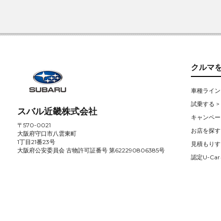
クルマ
車種ライン
試乗する >
スバル近畿株式会社
キャンペー
〒570-0021
お店を探す 
大阪府守口市八雲東町
1丁目21番23号
見積もりす
大阪府公安委員会 古物許可証番号 第622290806385号
認定U-Car