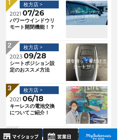
枚方店 >
07/26
2021
パワーウインドウリ
モート開閉機能！？
枚方店 >
09/28
2023
シートポジション設
定のおススメ方法
枚方店 >
06/18
2021
キーレスの電池交換
についてご紹介！
枚方店 >