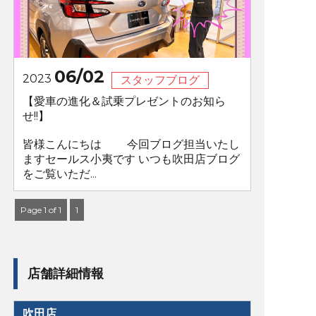
06/02
2023
スタッフブログ
【愛車の進化＆試乗プレゼントのお知ら
せ!!】
皆様こんにちは 今回ブログ担当いたし
ますセールス小夷です いつも吹田店ブログ
をご覧いただ...
Page 1 of 1
1
店舗詳細情報
吹田店