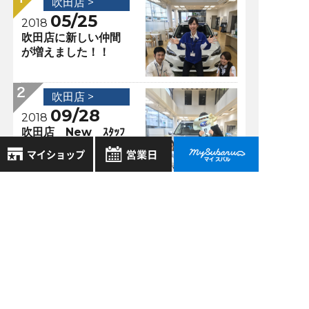
吹田店 >
05/25
2018
吹田店に新しい仲間
が増えました！！
吹田店 >
09/28
2018
吹田店 New ｽﾀｯﾌ
のご紹介。
8月
2026年
吹田店 >
お気に入り店舗
03/03
日
月
火
水
木
金
土
2018
登録された店舗はありません。
1
イベント＆営業時間
お近くの店舗を検索して、
変更のお知らせ三┏(
2
3
4
5
6
7
8
☆マークで登録してください。
^o^)┛
9
10
11
12
13
14
15
16
17
18
19
20
21
22
吹田店 >
地域でさがす
23
24
25
26
27
28
29
07/12
2021