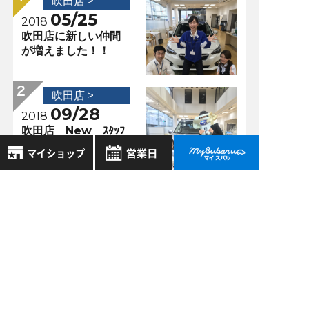
吹田店 >
05/25
2018
吹田店に新しい仲間
が増えました！！
吹田店 >
09/28
2018
吹田店 New ｽﾀｯﾌ
のご紹介。
8月
2026年
吹田店 >
お気に入り店舗
03/03
日
月
火
水
木
金
土
2018
登録された店舗はありません。
1
イベント＆営業時間
お近くの店舗を検索して、
変更のお知らせ三┏(
2
3
4
5
6
7
8
☆マークで登録してください。
^o^)┛
9
10
11
12
13
14
15
16
17
18
19
20
21
22
吹田店 >
地域でさがす
23
24
25
26
27
28
29
07/12
2021