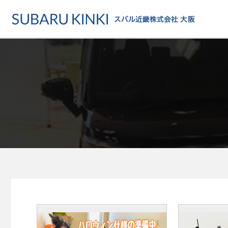
店舗情報
カーラインアップ
メンテナンス・サー
店舗
カーラインアップ一覧
メンテナンス・サービストッ
地域でさがす
乗用車
車検・定期点検をする
地図でさがす
軽自動車
カーケアをする
試乗車でさがす
福祉車両
各種サポート
U-Carでさがす