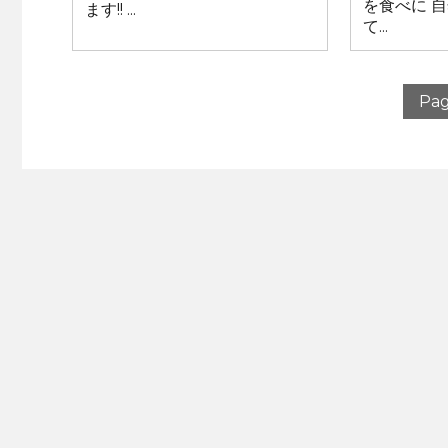
を食べに 
ます!! ...
て...
Pag