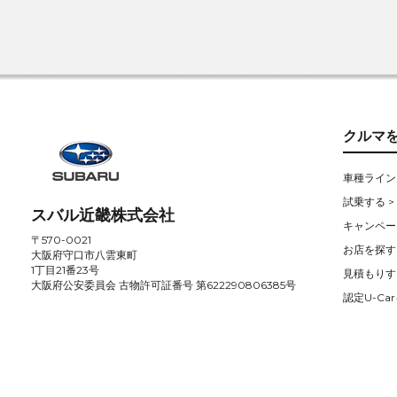
クルマ
車種ライン
試乗する >
スバル近畿株式会社
キャンペー
〒570-0021
お店を探す 
大阪府守口市八雲東町
1丁目21番23号
見積もりす
大阪府公安委員会 古物許可証番号 第622290806385号
認定U-Car