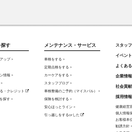
を探す
メンテナンス・サービス
スタッフ
イベント
アップ >
車検をする >
よくある
定期点検をする >
ン情報 >
カーケアをする >
企業情報
>
スタッフブログ >
社会貢献
る・クレジット
車検整備のご予約（マイスバル） >
採用情報
を探す >
保険を検討する >
健康経営宣
安心ほっとライン >
個人情報保
引っ越しをするorした
お客様本位
勧誘方針 