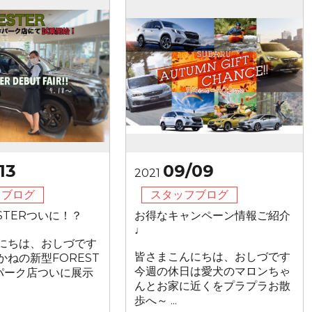
13
09/09
2021
フブログ
スタッフブログ
STERついに！？
お得なキャンペーン情報ご紹介
♩
にちは、おしづです
皆さまこんにちは、おしづです
かねの新型FOREST
今週の休日は愛犬のマロンちゃ
方パーク店ついに展示
んとお家に近くをプラプラお散
歩へ～ ...