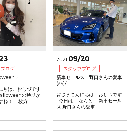
23
09/20
2021
フブログ
スタッフブログ
oween？
新車セールス 野口さんの愛車
(^^)/
にちは、おしづです
皆さまこんにちは、おしづです
lloweenの時期が
今日は～ なんと～ 新車セール
ね！！ 枚方...
ス 野口さんの愛車 ...