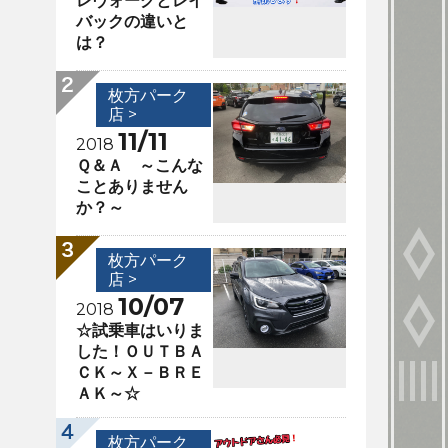
レヴォーグとレイ
バックの違いと
は？
枚方パーク
店 >
11/11
2018
Ｑ＆Ａ ～こんな
ことありません
か？～
枚方パーク
店 >
10/07
2018
☆試乗車はいりま
した！ＯＵＴＢＡ
ＣＫ～Ｘ－ＢＲＥ
ＡＫ～☆
枚方パーク