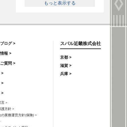
もっと表示する
ブログ >
スバル近畿株式会社
情報 >
京都 >
ご質問 >
滋賀 >
 >
兵庫 >
 >
 >
言 >
護方針 >
の業務運営方針(保険) >
>