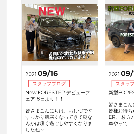
09/16
09/
2021
2021
スタッフブログ
スタッ
New FORESTER デビューフ
新型FORE
ェア18日より！！
皆さまこん
皆さまこんにちは、おしづです
皆様お待ち
すっかり肌寒くなってきて朝な
ER。 枚
んかは凄く過ごしやすくなりま
車やって...
したね～ ...