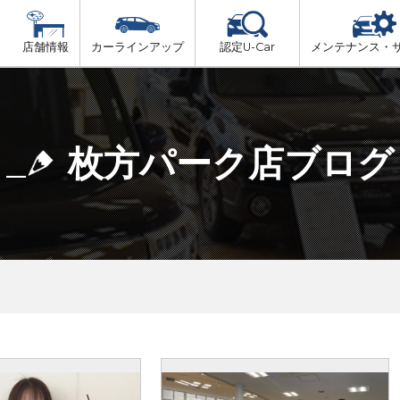
店舗情報
カーラインアップ
認定U-Car
メンテナンス・
ビス
一覧
車検（法定24か月点検）
大阪府北部
プ
法定 12ヶ月 点検
枚方パーク店ブログ
大阪府市内
6ヶ月ごとの セーフティ チェック
大阪府南部
車検 3ヶ月前 無料診断
大阪府東部
和歌山北部