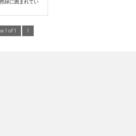
自然緑に囲まれてい
e 1 of 1
1