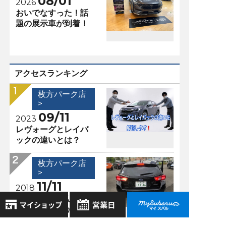
08/01
2026
おいでなすった！話
題の展示車が到着！
アクセスランキング
枚方パーク店
>
09/11
2023
レヴォーグとレイバ
ックの違いとは？
枚方パーク店
>
11/11
2018
Ｑ＆Ａ ～こんなこ
とありませんか？～