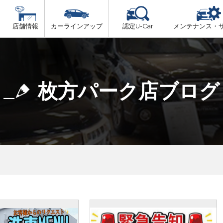
店舗情報
カーラインアップ
認定U-Car
メンテナンス・
ビス
一覧
車検（法定24か月点検）
大阪府北部
プ
法定 12ヶ月 点検
枚方パーク店ブログ
大阪府市内
6ヶ月ごとの セーフティ チェック
大阪府南部
車検 3ヶ月前 無料診断
大阪府東部
和歌山北部