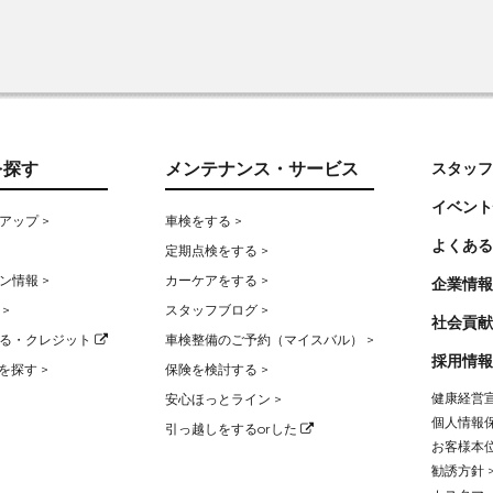
を探す
メンテナンス・サービス
スタッフ
イベント
アップ >
車検をする >
よくある
定期点検をする >
ン情報 >
カーケアをする >
企業情報
>
スタッフブログ >
社会貢献
る・クレジット
車検整備のご予約（マイスバル） >
採用情報
を探す >
保険を検討する >
健康経営宣
安心ほっとライン >
個人情報保
引っ越しをするorした
お客様本位
勧誘方針 