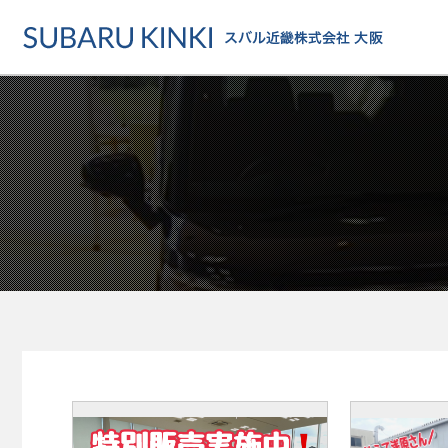
店舗情報
カーラインアップ
メンテナンス・サー
店舗
カーラインアップ一覧
メンテナンス・サービストッ
地域でさがす
乗用車
車検・定期点検をする
地図でさがす
軽自動車
カーケアをする
試乗車でさがす
福祉車両
各種サポート
U-Carでさがす