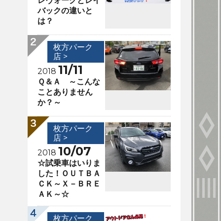
レヴォーグとレイ
バックの違いと
は？
枚方パーク
店 >
11/11
2018
Ｑ＆Ａ ～こんな
ことありません
か？～
枚方パーク
店 >
10/07
2018
☆試乗車はいりま
した！ＯＵＴＢＡ
ＣＫ～Ｘ－ＢＲＥ
ＡＫ～☆
枚方パーク