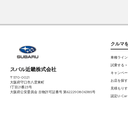
クルマ
車種ライン
試乗する >
スバル近畿株式会社
キャンペー
〒570-0021
お店を探す 
大阪府守口市八雲東町
1丁目21番23号
見積もりす
大阪府公安委員会 古物許可証番号 第622290806385号
認定U-Car