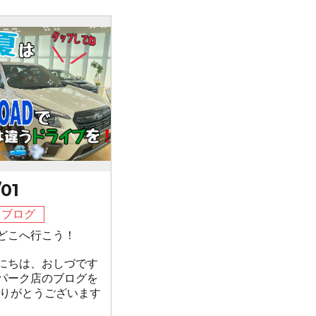
/01
フブログ
はどこへ行こう！
にちは、おしづです
パーク店のブログを
ありがとうございます