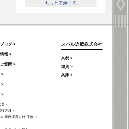
もっと表示する
ブログ >
スバル近畿株式会社
情報 >
京都 >
ご質問 >
滋賀 >
 >
兵庫 >
 >
 >
言 >
護方針 >
の業務運営方針(保険) >
>