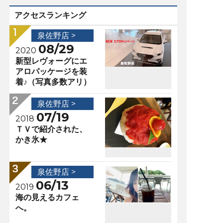
アクセスランキング
泉佐野店 >
08/29
2020
新型レヴォーグにエ
アロパッケージを装
着♪（写真多数アリ）
泉佐野店 >
07/19
2018
ＴＶで紹介された、
かき氷★
泉佐野店 >
06/13
2019
海の見えるカフェ
へ。