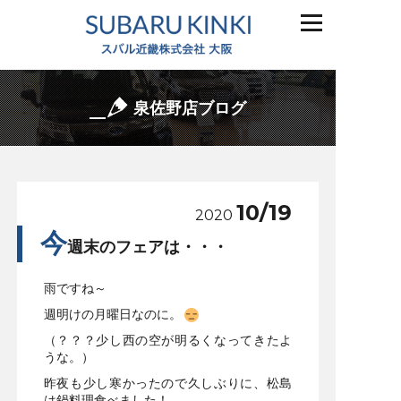
泉佐野店ブログ
10/19
2020
今
週末のフェアは・・・
雨ですね～
週明けの月曜日なのに。
（？？？少し西の空が明るくなってきたよ
うな。）
昨夜も少し寒かったので久しぶりに、松島
は鍋料理食べました！