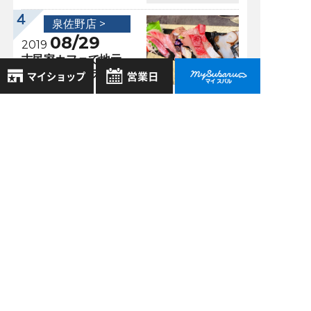
泉佐野店 >
08/29
2019
古民家カフェで地元
で獲れた鮮魚ラン
チ！
8月
2026年
お気に入り店舗
日
月
火
水
木
金
土
過去の記事
登録された店舗はありません。
1
お近くの店舗を検索して、
2
3
4
5
6
7
8
2026年8月
☆マークで登録してください。
9
10
11
12
13
14
15
2026年7月
16
17
18
19
20
21
22
地域でさがす
2026年6月
23
24
25
26
27
28
29
30
31
2026年5月
地図でさがす
全店舗共通定休日
もっと表示する
毎週水曜・その他定休日
試乗車でさがす
営業時間：
こちら
よりご覧ください