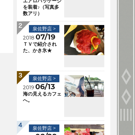
エアロパッケージ
を装着♪（写真多
数アリ）
泉佐野店 >
07/19
2018
ＴＶで紹介され
た、かき氷★
泉佐野店 >
06/13
2019
海の見えるカフェ
へ。
泉佐野店 >