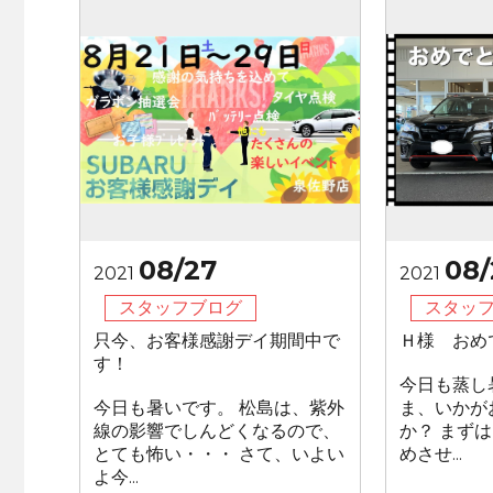
08/27
08/
2021
2021
スタッフブログ
スタッ
只今、お客様感謝デイ期間中で
Ｈ様 おめ
す！
今日も蒸し
今日も暑いです。 松島は、紫外
ま、いかが
線の影響でしんどくなるので、
か？ まず
とても怖い・・・ さて、いよい
めさせ...
よ今...