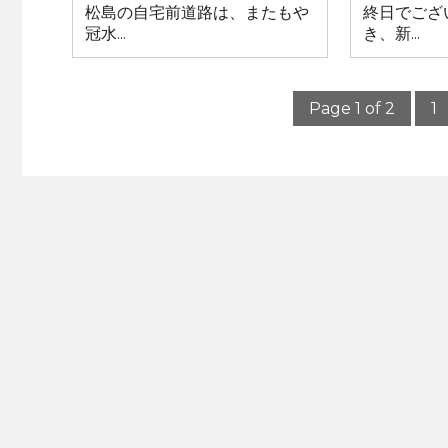
松島の自宅前道路は、またもや
終日でござ
冠水...
き、新...
Page 1 of 2
1