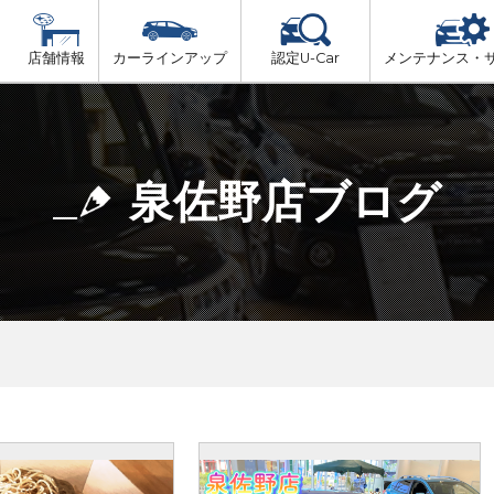
店舗情報
カーラインアップ
認定U-Car
メンテナンス・
ビス
一覧
車検（法定24か月点検）
大阪府北部
プ
法定 12ヶ月 点検
泉佐野店ブログ
大阪府市内
6ヶ月ごとの セーフティ チェック
大阪府南部
車検 3ヶ月前 無料診断
大阪府東部
和歌山北部