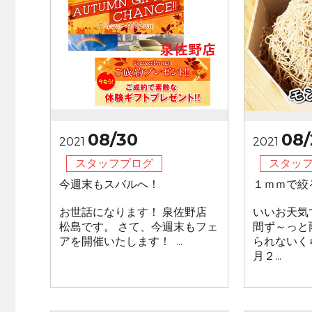
08/30
08/
2021
2021
スタッフブログ
スタッ
今週末もスバルへ！
１ｍｍで絞
お世話になります！ 泉佐野店
いいお天気
松島です。 さて、今週末もフェ
間ず～っと
アを開催いたします！ ...
られないく
月２...