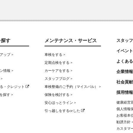
を探す
メンテナンス・サービス
スタッフ
イベント
アップ >
車検をする >
よくある
定期点検をする >
ン情報 >
カーケアをする >
企業情報
>
スタッフブログ >
社会貢献
る・クレジット
車検整備のご予約（マイスバル） >
採用情報
を探す >
保険を検討する >
健康経営宣
安心ほっとライン >
個人情報保
引っ越しをするorした
お客様本位
勧誘方針 
カスタマー