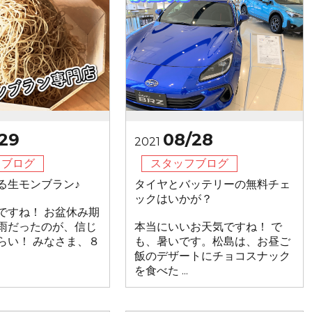
29
08/28
2021
フブログ
スタッフブログ
る生モンブラン♪
タイヤとバッテリーの無料チェ
ックはいかが？
ですね！ お盆休み期
雨だったのが、信じ
本当にいいお天気ですね！ で
らい！ みなさま、８
も、暑いです。松島は、お昼ご
飯のデザートにチョコスナック
を食べた ...