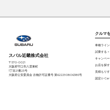
クルマ
車種ライン
試乗する >
スバル近畿株式会社
キャンペー
〒570-0021
お店を探す 
大阪府守口市八雲東町
1丁目21番23号
見積もりす
大阪府公安委員会 古物許可証番号 第622290806385号
認定U-Car