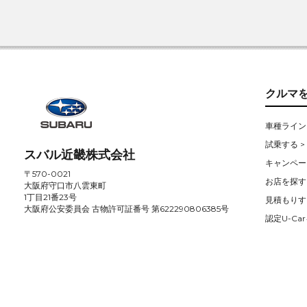
クルマ
車種ライン
試乗する >
スバル近畿株式会社
キャンペー
〒570-0021
お店を探す 
大阪府守口市八雲東町
1丁目21番23号
見積もりす
大阪府公安委員会 古物許可証番号 第622290806385号
認定U-Car