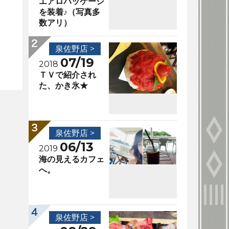
エアロパッケージ
を装着♪（写真多
数アリ）
泉佐野店 >
07/19
2018
ＴＶで紹介され
た、かき氷★
泉佐野店 >
06/13
2019
海の見えるカフェ
へ。
泉佐野店 >