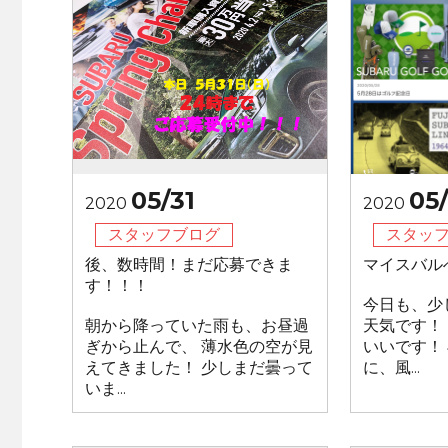
05/31
05
2020
2020
スタッフブログ
スタッ
後、数時間！まだ応募できま
マイスバル
す！！！
今日も、少
朝から降っていた雨も、お昼過
天気です！
ぎから止んで、 薄水色の空が見
いいです！
えてきました！ 少しまだ曇って
に、風...
いま...