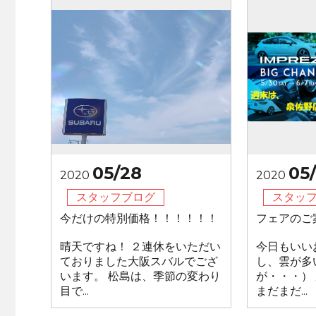
05/28
05
2020
2020
スタッフブログ
スタッ
今だけの特別価格！！！！！！
フェアのご
晴天ですね！ ２連休をいただい
今日もいい
ておりました大阪スバルでござ
し、雲が多
います。 松島は、季節の変わり
が・・・）
目で...
まだまだ...