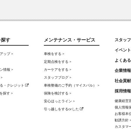
を探す
メンテナンス・サービス
スタッフ
イベント
アップ >
車検をする >
よくある
定期点検をする >
ン情報 >
カーケアをする >
企業情報
>
スタッフブログ >
社会貢献
る・クレジット
車検整備のご予約（マイスバル） >
採用情報
を探す >
保険を検討する >
健康経営宣
安心ほっとライン >
個人情報保
引っ越しをするorした
お客様本位
勧誘方針 
カスタマー