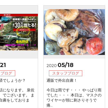
21
05/18
2020
フブログ
スタッフブログ
済でしょうか？
通販で外出自粛！
話になります。 泉佐
今日は雨です・・・ やっぱり雨
 でございます。 ま
でした・・・ 本日は、マスクの
自粛をしておりま
ワイヤーが頬に刺さりそうで
痛...