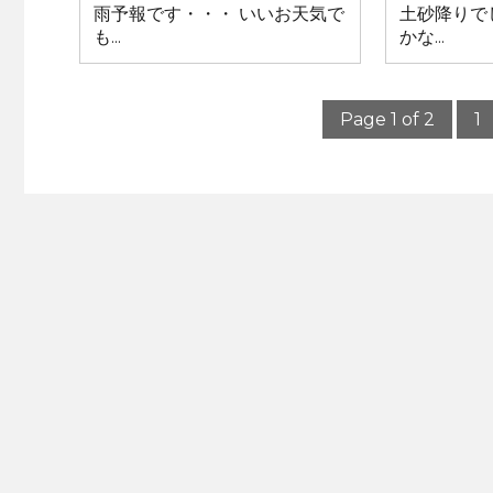
雨予報です・・・ いいお天気で
土砂降りで
も...
かな...
Page 1 of 2
1