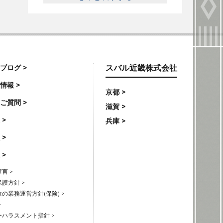
ブログ >
スバル近畿株式会社
情報 >
京都 >
ご質問 >
滋賀 >
 >
兵庫 >
 >
 >
言 >
護方針 >
の業務運営方針(保険) >
>
ハラスメント指針 >