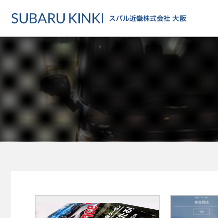
店舗情報
カーラインアップ
メンテナンス・サー
店舗
カーラインアップ一覧
メンテナンス・サービストッ
地域でさがす
乗用車
車検・定期点検をする
地図でさがす
軽自動車
カーケアをする
試乗車でさがす
福祉車両
各種サポート
U-Carでさがす