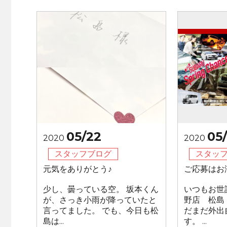
05/22
05/
2020
2020
スタッフブログ
スタッ
元気をありがとう♪
ご応募はお
少し、曇っている空。 坂本くん
いつもお世
が、さっき小雨が降っていたと
野店 松島
言ってました。 でも、今日も松
だまだ外出
島は...
す。 ...