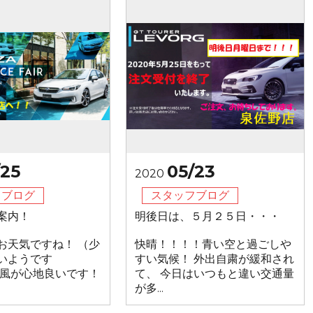
/25
05/23
2020
フブログ
スタッフブログ
案内！
明後日は、５月２５日・・・
お天気ですね！ （少
快晴！！！！青い空と過ごしや
いようです
すい気候！ 外出自粛が緩和され
 風が心地良いです！
て、 今日はいつもと違い交通量
が多...