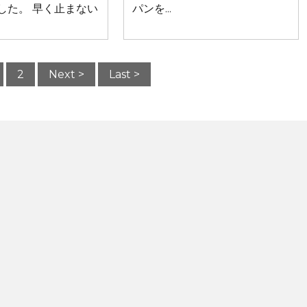
した。 早く止まない
パンを...
2
Next >
Last >