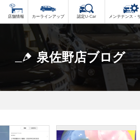
店舗情報
カーラインアップ
認定U-Car
メンテナンス・
ビス
一覧
車検（法定24か月点検）
大阪府北部
プ
法定 12ヶ月 点検
泉佐野店ブログ
大阪府市内
6ヶ月ごとの セーフティ チェック
大阪府南部
車検 3ヶ月前 無料診断
大阪府東部
和歌山北部