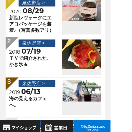
泉佐野店 >
08/29
2020
新型レヴォーグにエ
アロパッケージを装
着♪（写真多数アリ）
泉佐野店 >
07/19
2018
ＴＶで紹介された、
かき氷★
泉佐野店 >
06/13
2019
海の見えるカフェ
へ。
泉佐野店 >
08/29