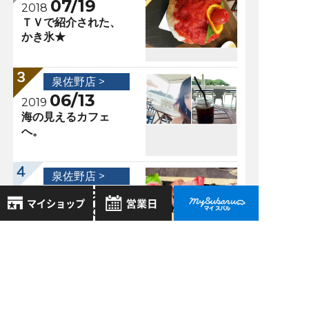
07/19
2018
ＴＶで紹介された、
かき氷★
泉佐野店 >
06/13
2019
海の見えるカフェ
へ。
泉佐野店 >
08/29
2019
古民家カフェで地元
で獲れた鮮魚ラン
8月
2026年
チ！
お気に入り店舗
日
月
火
水
木
金
土
登録された店舗はありません。
1
お近くの店舗を検索して、
2
3
4
5
6
7
8
過去の記事
☆マークで登録してください。