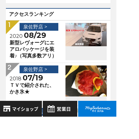
アクセスランキング
泉佐野店 >
08/29
2020
新型レヴォーグにエ
アロパッケージを装
着♪（写真多数アリ）
泉佐野店 >
07/19
2018
ＴＶで紹介された、
かき氷★
泉佐野店 >
06/13
2019
8月
2026年
海の見えるカフェ
お気に入り店舗
日
月
火
水
木
金
土
へ。