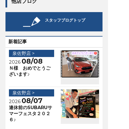
他店ブログ
スタッフブログトップ
新着記事
泉佐野店 >
08/08
2026
Ｎ様 おめでとうご
ざいます♪
泉佐野店 >
08/07
2026
連休前のSUBARUサ
マーフェスタ２０２
６♪