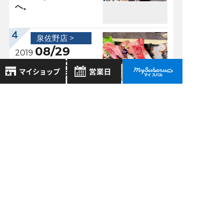
へ。
泉佐野店 >
08/29
2019
古民家カフェで地元
で獲れた鮮魚ラン
チ！
8月
2026年
お気に入り店舗
日
月
火
水
木
金
土
登録された店舗はありません。
過去の記事
1
お近くの店舗を検索して、
2
3
4
5
6
7
8
2026年8月
☆マークで登録してください。
9
10
11
12
13
14
15
2026年7月
16
17
18
19
20
21
22
地域でさがす
23
24
25
26
27
28
29
2026年6月
30
31
地図でさがす
2026年5月
全店舗共通定休日
もっと表示する
毎週水曜・その他定休日
試乗車でさがす