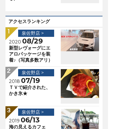
アクセスランキング
泉佐野店 >
08/29
2020
新型レヴォーグにエ
アロパッケージを装
着♪（写真多数アリ）
泉佐野店 >
07/19
2018
ＴＶで紹介された、
かき氷★
泉佐野店 >
06/13
2019
海の見えるカフェ