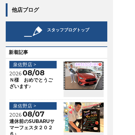
他店ブログ
スタッフブログトップ
新着記事
泉佐野店 >
08/08
2026
Ｎ様 おめでとうご
ざいます♪
泉佐野店 >
08/07
2026
連休前のSUBARUサ
マーフェスタ２０２
６♪