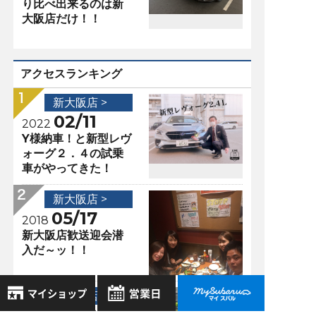
り比べ出来るのは新
大阪店だけ！！
アクセスランキング
新大阪店 >
02/11
2022
Y様納車！と新型レヴ
ォーグ２．４の試乗
車がやってきた！
新大阪店 >
05/17
2018
新大阪店歓送迎会潜
入だ～ッ！！
新大阪店 >
10/09