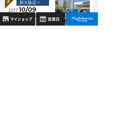
新大阪店 >
10/09
2017
エクシーガ クロス
オーバー7★
8月
2026年
お気に入り店舗
新大阪店 >
日
月
火
水
木
金
土
07/07
登録された店舗はありません。
1
2018
お近くの店舗を検索して、
パフォーマンスマフ
2
3
4
5
6
7
8
☆マークで登録してください。
ラー＆ガーニッシュ
9
10
11
12
13
14
15
キット装着！新大阪
16
17
18
19
20
21
22
店第１号！
地域でさがす
23
24
25
26
27
28
29
30
31
地図でさがす
過去の記事
全店舗共通定休日
毎週水曜・その他定休日
試乗車でさがす
2026年8月
営業時間：
こちら
よりご覧ください
2026年7月
定休日一覧を見る
中古車でさがす