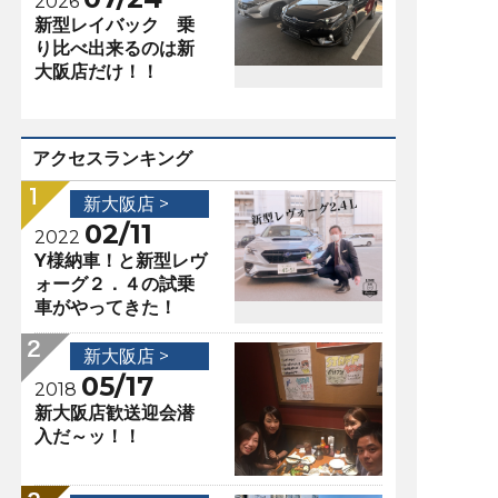
2026
新型レイバック 乗
り比べ出来るのは新
大阪店だけ！！
アクセスランキング
新大阪店 >
02/11
2022
Y様納車！と新型レヴ
ォーグ２．４の試乗
車がやってきた！
新大阪店 >
05/17
2018
新大阪店歓送迎会潜
入だ～ッ！！