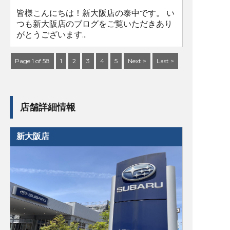
皆様こんにちは！新大阪店の泰中です。 い
つも新大阪店のブログをご覧いただきあり
がとうございます...
Page 1 of 58
1
2
3
4
5
Next >
Last >
店舗詳細情報
新大阪店