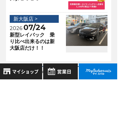
新大阪店 >
07/24
2026
新型レイバック 乗
り比べ出来るのは新
大阪店だけ！！
アクセスランキング
新大阪店 >
8月
2026年
02/11
お気に入り店舗
2022
日
月
火
水
木
金
土
Y様納車！と新型レヴ
登録された店舗はありません。
1
ォーグ２．４の試乗
お近くの店舗を検索して、
2
3
4
5
6
7
8
車がやってきた！
☆マークで登録してください。
9
10
11
12
13
14
15
新大阪店 >
16
17
18
19
20
21
22
05/17
地域でさがす
2018
23
24
25
26
27
28
29