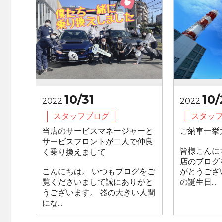
10/31
10/
2022
2022
スタッフブログ
スタッ
当店のサービスマネージャーと
ご納車一挙
サービスフロントが二人で仲良
皆様こんに
く乗り換えまして
店のブログ
こんにちは。 いつもブログをご
がとうござ
覧くださいまして誠にありがと
の誕生日...
うございます。 器の大きい人間
にな...