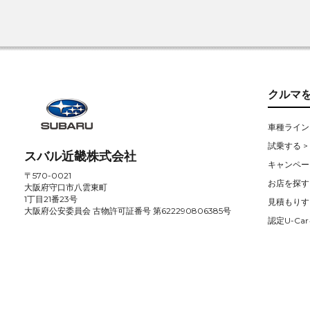
クルマ
車種ライン
試乗する >
スバル近畿株式会社
キャンペー
〒570-0021
お店を探す 
大阪府守口市八雲東町
1丁目21番23号
見積もりす
大阪府公安委員会 古物許可証番号 第622290806385号
認定U-Car