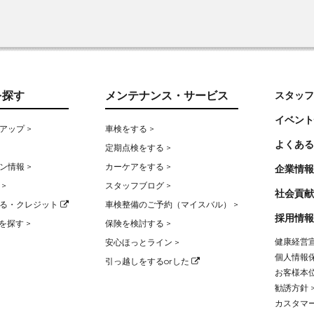
を探す
メンテナンス・サービス
スタッフ
イベント
アップ >
車検をする >
よくある
定期点検をする >
ン情報 >
カーケアをする >
企業情報
>
スタッフブログ >
社会貢献
る・クレジット
車検整備のご予約（マイスバル） >
採用情報
を探す >
保険を検討する >
健康経営宣
安心ほっとライン >
個人情報保
引っ越しをするorした
お客様本位
勧誘方針 
カスタマー