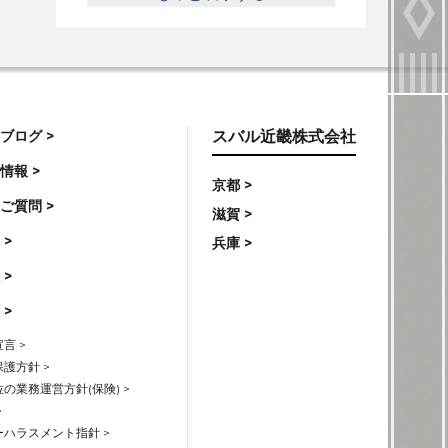
ブログ >
スバル近畿株式会社
情報 >
京都 >
ご質問 >
滋賀 >
 >
兵庫 >
 >
 >
言 >
護方針 >
の業務運営方針(保険) >
>
ハラスメント指針 >