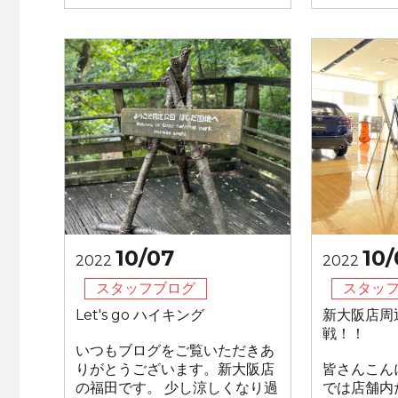
10/07
10/
2022
2022
スタッフブログ
スタッ
Let's go ハイキング
新大阪店周
戦！！
いつもブログをご覧いただきあ
りがとうございます。新大阪店
皆さんこん
の福田です。 少し涼しくなり過
では店舗内