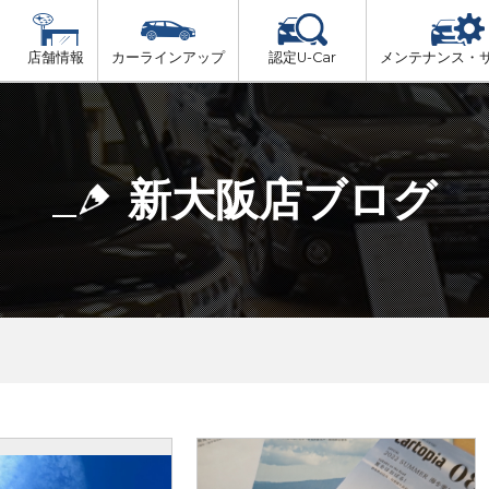
店舗情報
カーラインアップ
認定U-Car
メンテナンス・
ビス
一覧
車検（法定24か月点検）
大阪府北部
プ
法定 12ヶ月 点検
新大阪店ブログ
大阪府市内
6ヶ月ごとの セーフティ チェック
大阪府南部
車検 3ヶ月前 無料診断
大阪府東部
和歌山北部