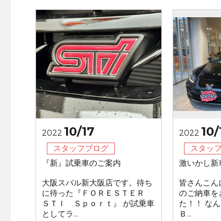
10/17
10/
2022
2022
スタッフブログ
スタッ
『新』試乗車のご案内
激いかし新
大阪スバル新大阪店です。待ち
皆さんこん
に待った『ＦＯＲＥＳＴＥＲ
のご納車を
ＳＴＩ Ｓｐｏｒｔ』 が試乗車
た！！ な
としてラ...
Ｂ...