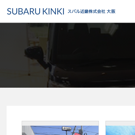
店舗情報
カーラインアップ
メンテナンス・サー
店舗
カーラインアップ一覧
メンテナンス・サービストッ
地域でさがす
乗用車
車検・定期点検をする
地図でさがす
軽自動車
カーケアをする
試乗車でさがす
福祉車両
各種サポート
U-Carでさがす