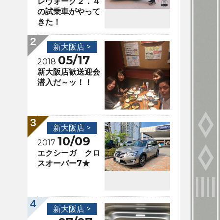
レヴォーグ２．４
の試乗車がやって
きた！
新大阪店 >
05/17
2018
新大阪店歓送迎会
潜入だ～ッ！！
新大阪店 >
10/09
2017
エクシーガ クロ
スオーバー7★
新大阪店 >