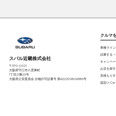
クルマ
車種ライン
試乗する >
スバル近畿株式会社
キャンペー
〒570-0021
お店を探す 
大阪府守口市八雲東町
1丁目21番23号
見積もりす
大阪府公安委員会 古物許可証番号 第622290806385号
認定U-Car