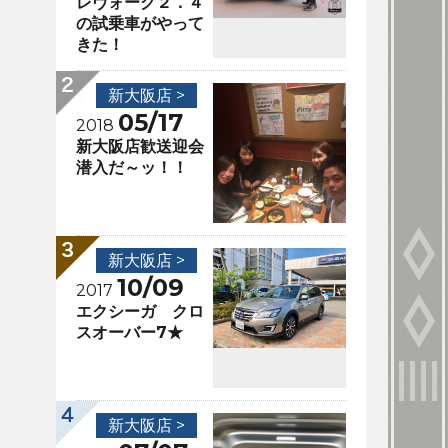
レヴォーグ２．４
の試乗車がやって
きた！
新大阪店 >
05/17
2018
新大阪店歓送迎会
潜入だ～ッ！！
新大阪店 >
10/09
2017
エクシーガ クロ
スオーバー7★
新大阪店 >