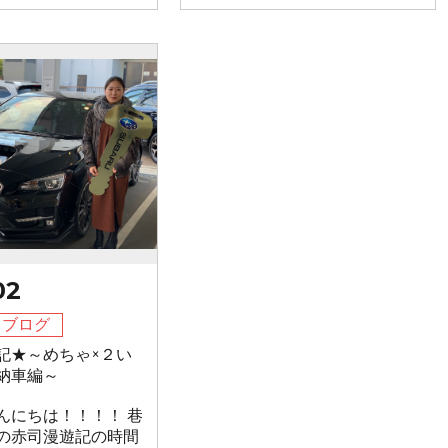
02
フブログ
記★～めちゃ×２い
納車編～
んにちは！！！！ 巷
の赤司漫遊記の時間