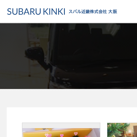
店舗情報
カーラインアップ
メンテナンス・サー
店舗
カーラインアップ一覧
メンテナンス・サービストッ
地域でさがす
乗用車
車検・定期点検をする
地図でさがす
軽自動車
カーケアをする
試乗車でさがす
福祉車両
各種サポート
U-Carでさがす