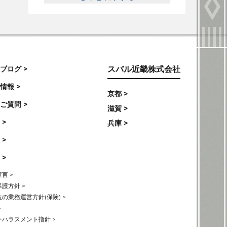
ブログ >
スバル近畿株式会社
情報 >
京都 >
ご質問 >
滋賀 >
 >
兵庫 >
 >
 >
言 >
護方針 >
の業務運営方針(保険) >
>
ハラスメント指針 >