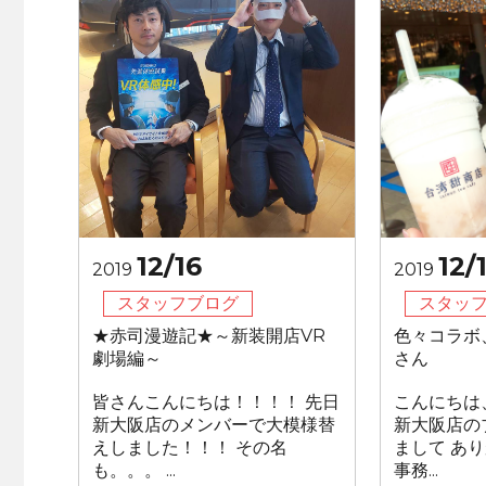
12/16
12/
2019
2019
スタッフブログ
スタッ
★赤司漫遊記★～新装開店VR
色々コラボ
劇場編～
さん
皆さんこんにちは！！！！ 先日
こんにちは
新大阪店のメンバーで大模様替
新大阪店の
えしました！！！ その名
まして あ
も。。。 ...
事務...