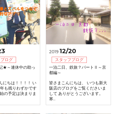
23
12/20
2019
フブログ
スタッフブログ
記★～連休中の助っ
一泊二日、鉄旅？パートⅡ～京
都編～
んにちは！！！！ い
皆さまこんにちは、 いつも新大
19年も残りわずかです
阪店のブログをご覧くださいま
年始の予定は決まりま
して ありがとうございます。
寒...