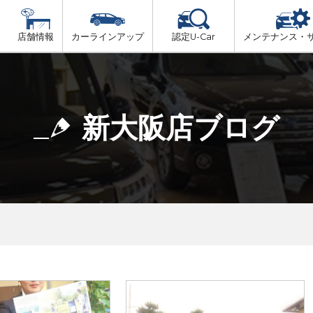
店舗情報
カーラインアップ
認定U-Car
メンテナンス・
ビス
一覧
車検（法定24か月点検）
大阪府北部
プ
法定 12ヶ月 点検
新大阪店ブログ
大阪府市内
6ヶ月ごとの セーフティ チェック
大阪府南部
車検 3ヶ月前 無料診断
大阪府東部
和歌山北部