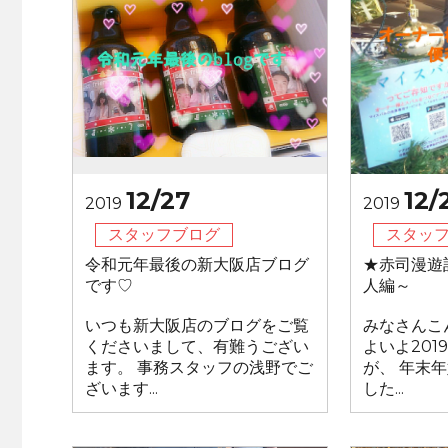
12/27
12/
2019
2019
スタッフブログ
スタッ
令和元年最後の新大阪店ブログ
★赤司漫遊
です♡
人編～
いつも新大阪店のブログをご覧
みなさんこ
くださいまして、有難うござい
よいよ20
ます。 事務スタッフの浅野でご
が、 年末
ざいます...
した...