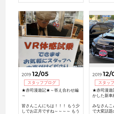
12/05
12/
2019
2019
スタッフブログ
スタッ
★赤司漫遊記★～答え合わせ編
★赤司漫遊
～
かした新車
皆さんこんにちは！！！ もう少
みなさんこ
しでお正月ですね～～～～ もう
で大変話題