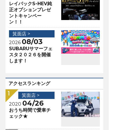
レイバックS-HEV純
正オプションプレゼ
ントキャンペー
ン！！
箕面店 >
08/03
2026
SUBARUサマーフェ
スタ２０２６を開催
します！
アクセスランキング
箕面店 >
04/26
2020
おうち時間で愛車チ
ェック★