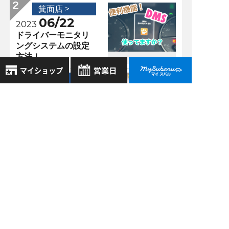
箕面店 >
06/22
2023
ドライバーモニタリ
ングシステムの設定
方法！
箕面店 >
08/24
2020
8月
2026年
週末の素敵なご納車
お気に入り店舗
日
月
火
水
木
金
土
♡＆新型レヴォーグ
登録された店舗はありません。
1
全部見せ！！
お近くの店舗を検索して、
2
3
4
5
6
7
8
☆マークで登録してください。
箕面店 >
9
10
11
12
13
14
15
01/20
2020
16
17
18
19
20
21
22
地域でさがす
ついに！？ＦＯＲＥ
23
24
25
26
27
28
29
ＳＴＥＲ 特別仕様
30
31
車 Ｘ－Ｅｄｉｔｉ
地図でさがす
ｏｎが入ってきまし
全店舗共通定休日
た！
毎週水曜・その他定休日
試乗車でさがす