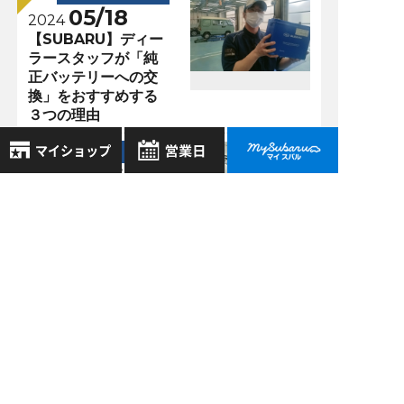
05/18
2024
【SUBARU】ディー
ラースタッフが「純
正バッテリーへの交
換」をおすすめする
３つの理由
堺鳳店 >
10/17
2025
8月
新型フォレスター全
2026年
お気に入り店舗
15色大解剖！〜あな
日
月
火
水
木
金
土
たにぴったりの1台が
登録された店舗はありません。
1
見つかる色選びガイ
お近くの店舗を検索して、
2
3
4
5
6
7
8
ド〜
☆マークで登録してください。
9
10
11
12
13
14
15
堺鳳店 >
16
17
18
19
20
21
22
05/10
地域でさがす
2024
23
24
25
26
27
28
29
【比較記事】大人気
30
31
ＳＵＶ！「レイバッ
地図でさがす
ク」と「フォレスタ
全店舗共通定休日