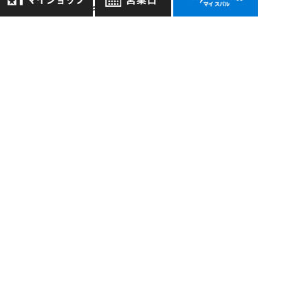
アクセスランキング
8月
2026年
堺鳳店 >
お気に入り店舗
05/18
日
月
火
水
木
金
土
2024
登録された店舗はありません。
1
【SUBARU】ディー
お近くの店舗を検索して、
ラースタッフが「純
2
3
4
5
6
7
8
☆マークで登録してください。
正バッテリーへの交
9
10
11
12
13
14
15
換」をおすすめする
16
17
18
19
20
21
22
３つの理由
地域でさがす
23
24
25
26
27
28
29
堺鳳店 >
30
31
地図でさがす
10/17
2025
全店舗共通定休日
新型フォレスター全
毎週水曜・その他定休日
試乗車でさがす
15色大解剖！〜あな
営業時間：
こちら
よりご覧ください
たにぴったりの1台が
見つかる色選びガイ
定休日一覧を見る
中古車でさがす
ド〜
堺鳳店 >
05/10
2024