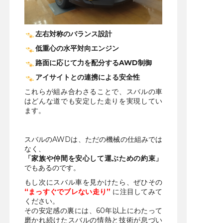
左右対称のバランス設計
低重心の水平対向エンジン
路面に応じて力を配分するAWD制御
アイサイトとの連携による安全性
これらが組み合わさることで、スバルの車
はどんな道でも安定した走りを実現してい
ます。
スバルのAWDは、ただの機械の仕組みでは
なく、
「家族や仲間を安心して運ぶための約束」
でもあるのです。
もし次にスバル車を見かけたら、ぜひその
“まっすぐでブレない走り”
に注目してみて
ください。
その安定感の裏には、60年以上にわたって
磨かれ続けたスバルの情熱と技術が息づい