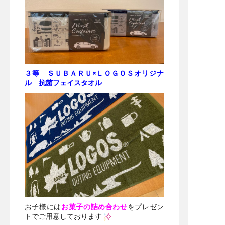
３等 ＳＵＢＡＲＵ×ＬＯＧＯＳオリジナ
ル 抗菌フェイスタオル
お子様には
お菓子の詰め合わせ
をプレゼン
トでご用意しております