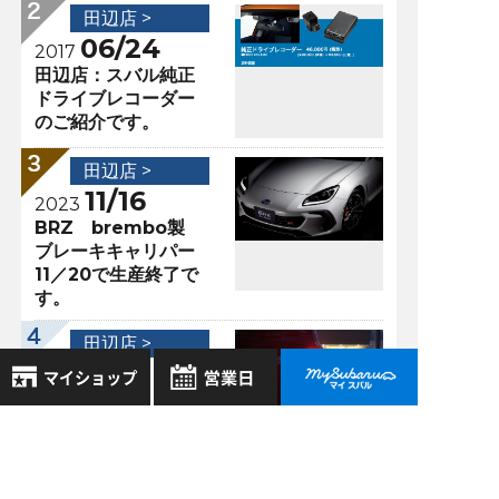
田辺店 >
06/24
2017
田辺店：スバル純正
ドライブレコーダー
のご紹介です。
田辺店 >
11/16
2023
BRZ brembo製
ブレーキキャリパー
11／20で生産終了で
す。
田辺店 >
10/11
2018
LEGACY
OUTBACK X－
8月
2026年
BREAK
お気に入り店舗
日
月
火
水
木
金
土
登録された店舗はありません。
1