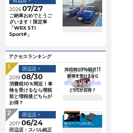
田辺店 >
07/27
2026
ご納車おめでとうご
ざいます！限定車
「WRX STI
Sport#」
アクセスランキング
田辺店 >
08/30
2019
消費税10％間近！車
検を受けるなら増税
前と増税後どちらが
お得？
田辺店 >
06/24
2017
田辺店：スバル純正