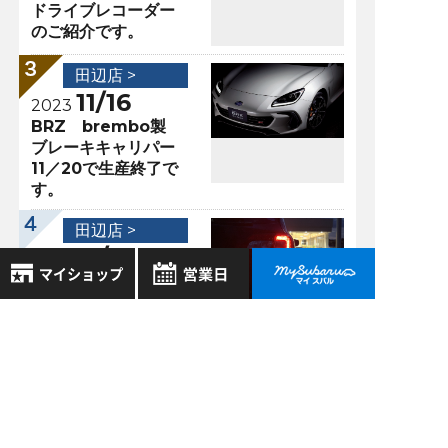
ドライブレコーダー
のご紹介です。
田辺店 >
11/16
2023
BRZ brembo製
ブレーキキャリパー
11／20で生産終了で
す。
田辺店 >
10/11
2018
LEGACY
OUTBACK X－
BREAK
8月
2026年
お気に入り店舗
日
月
火
水
木
金
土
登録された店舗はありません。
1
お近くの店舗を検索して、
過去の記事
2
3
4
5
6
7
8
☆マークで登録してください。
9
10
11
12
13
14
15
2026年8月