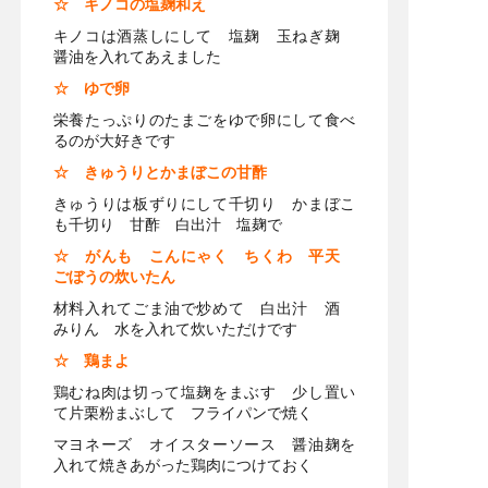
☆ キノコの塩麹和え
キノコは酒蒸しにして 塩麹 玉ねぎ麹
醤油を入れてあえました
☆ ゆで卵
栄養たっぷりのたまごをゆで卵にして食べ
るのが大好きです
☆ きゅうりとかまぼこの甘酢
きゅうりは板ずりにして千切り かまぼこ
も千切り 甘酢 白出汁 塩麹で
☆ がんも こんにゃく ちくわ 平天
ごぼうの炊いた
ん
材料入れてごま油で炒めて 白出汁 酒
みりん 水を入れて炊いただけです
☆ 鶏まよ
鶏むね肉は切って塩麹をまぶす 少し置い
て片栗粉まぶして フライパンで焼く
マヨネーズ オイスターソース 醤油麹を
入れて焼きあがった鶏肉につけておく