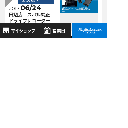
田辺店 >
06/24
2017
田辺店：スバル純正
ドライブレコーダー
のご紹介です。
田辺店 >
8月
11/16
2026年
2023
お気に入り店舗
日
月
火
水
木
金
土
BRZ brembo製
登録された店舗はありません。
ブレーキキャリパー
1
お近くの店舗を検索して、
11／20で生産終了で
2
3
4
5
6
7
8
☆マークで登録してください。
す。
9
10
11
12
13
14
15
16
17
18
19
20
21
22
田辺店 >
地域でさがす
10/11
23
24
25
26
27
28
29
2018
LEGACY
30
31
地図でさがす
OUTBACK X－
全店舗共通定休日
BREAK
毎週水曜・その他定休日
試乗車でさがす
営業時間：
こちら
よりご覧ください