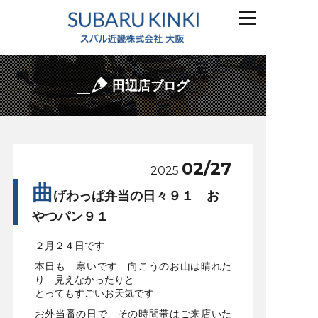
田辺店ブログ
02/27
2025
曲
げわっぱ弁当の日々９１ お
やつパン９１
２月２４日です
本日も 寒いです 向こうのお山は晴れた
り 見えなかったりと
とってもすごいお天気です
お外当番の日で その時間帯はご来店いた