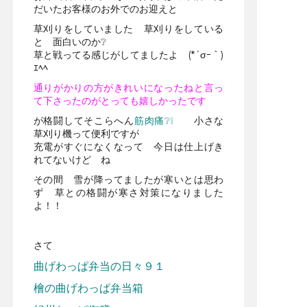
だいたお客様のお外でのお迎えと
草刈りをしていました 草刈りをしている
と 面白いのか❔
草と戦ってる感じがしてましたよ (*´σｰ｀)
ｴﾍﾍ
通りがかりの方がきれいになったねと言っ
て下さったのがとっても嬉しかったです
が格闘してそこらへん
筋肉痛❔❕
小さな
草刈り機って便利ですが
充電がすぐになくなって 今日は仕上げき
れてないけど ね
その間 雪が降ってましたが寒いとは思わ
ず 草との格闘が寒さ対策になりました
よ！！
さて
曲げわっぱ弁当の日々９１
檜の曲げわっぱ弁当箱