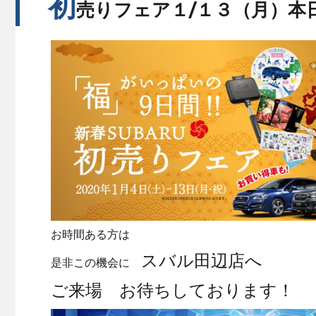
初
売りフェア１/１３（月）本
お時間ある方は
スバル田辺店へ
是非この機会に
ご来場 お待ちしております！