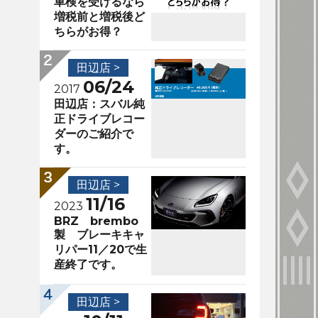
車検を受けるなら
増税前と増税後ど
ちらがお得？
田辺店 >
06/24
2017
田辺店：スバル純
正ドライブレコー
ダーのご紹介で
す。
田辺店 >
11/16
2023
BRZ brembo
製 ブレーキキャ
リパー11／20で生
産終了です。
田辺店 >