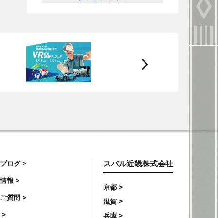
次
へ
ブログ >
スバル近畿株式会社
情報 >
京都 >
ご質問 >
滋賀 >
 >
兵庫 >