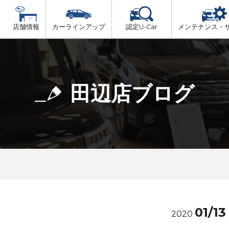
店舗情報
カーラインアップ
認定U-Car
メンテナンス・
ビス
一覧
車検（法定24か月点検）
大阪府北部
プ
法定 12ヶ月 点検
田辺店ブログ
大阪府市内
6ヶ月ごとの セーフティ チェック
大阪府南部
車検 3ヶ月前 無料診断
大阪府東部
和歌山北部
01/13
2020