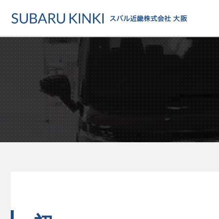
店舗情報
カーラインアップ
メンテナンス・サー
店舗
カーラインアップ一覧
メンテナンス・サービストッ
地域でさがす
乗用車
車検・定期点検をする
地図でさがす
軽自動車
カーケアをする
試乗車でさがす
福祉車両
各種サポート
U-Carでさがす