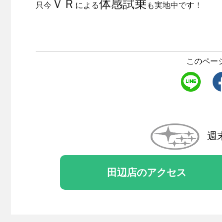
ＶＲ
体感試乗
只今
による
も実地中です！
このペー
週
田辺店のアクセス