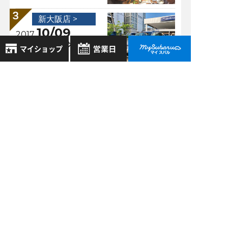
新大阪店 >
10/09
2017
エクシーガ クロス
オーバー7★
8月
2026年
お気に入り店舗
日
月
火
水
木
金
土
新大阪店 >
登録された店舗はありません。
07/07
1
2018
お近くの店舗を検索して、
パフォーマンスマフ
2
3
4
5
6
7
8
☆マークで登録してください。
ラー＆ガーニッシュ
9
10
11
12
13
14
15
キット装着！新大阪
16
17
18
19
20
21
22
店第１号！
地域でさがす
23
24
25
26
27
28
29
30
31
地図でさがす
過去の記事
全店舗共通定休日
毎週水曜・その他定休日
試乗車でさがす
2026年8月
営業時間：
こちら
よりご覧ください
2026年7月
定休日一覧を見る
中古車でさがす