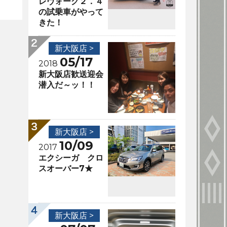
レヴォーグ２．４
の試乗車がやって
きた！
新大阪店 >
05/17
2018
新大阪店歓送迎会
潜入だ～ッ！！
新大阪店 >
10/09
2017
エクシーガ クロ
スオーバー7★
新大阪店 >