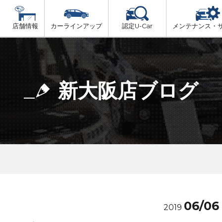
店舗情報
カーラインアップ
認定U-Car
メンテナンス・
ビス
一覧
車検（法定24か月点検）
大阪府北部
プ
法定 12ヶ月 点検
新大阪店ブログ
大阪府市内
6ヶ月ごとの セーフティ チェック
大阪府南部
車検 3ヶ月前 無料診断
大阪府東部
和歌山北部
06/06
2019