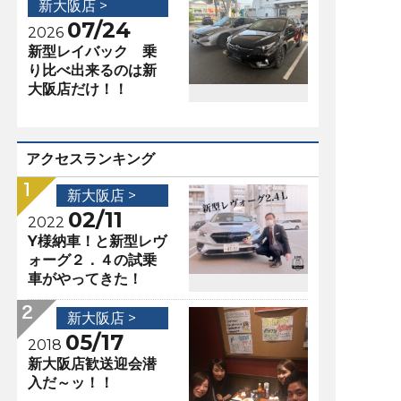
新大阪店 >
07/24
2026
新型レイバック 乗
り比べ出来るのは新
大阪店だけ！！
アクセスランキング
新大阪店 >
02/11
2022
Y様納車！と新型レヴ
ォーグ２．４の試乗
車がやってきた！
新大阪店 >
05/17
2018
新大阪店歓送迎会潜
入だ～ッ！！