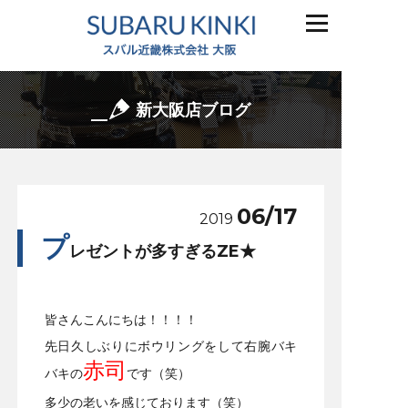
新大阪店ブログ
06/17
2019
プ
レゼントが多すぎるZE★
皆さんこんにちは！！！！
先日久しぶりにボウリングをして右腕バキ
赤司
バキの
です（笑）
多少の老いを感じております（笑）