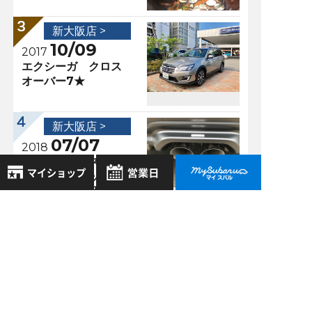
新大阪店 >
10/09
2017
エクシーガ クロス
オーバー7★
新大阪店 >
07/07
2018
パフォーマンスマフ
ラー＆ガーニッシュ
キット装着！新大阪
店第１号！
8月
2026年
お気に入り店舗
日
月
火
水
木
金
土
登録された店舗はありません。
1
お近くの店舗を検索して、
過去の記事
2
3
4
5
6
7
8
☆マークで登録してください。
9
10
11
12
13
14
15
2026年8月
16
17
18
19
20
21
22
2026年7月