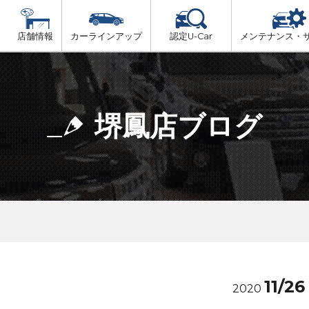
店舗情報
カーラインアップ
認定U-Car
メンテナンス・
ビス
一覧
車検（法定24か月点検）
大阪府北部
プ
法定 12ヶ月 点検
堺鳳店ブログ
大阪府市内
6ヶ月ごとの セーフティ チェック
大阪府南部
車検 3ヶ月前 無料診断
大阪府東部
和歌山北部
11/26
2020