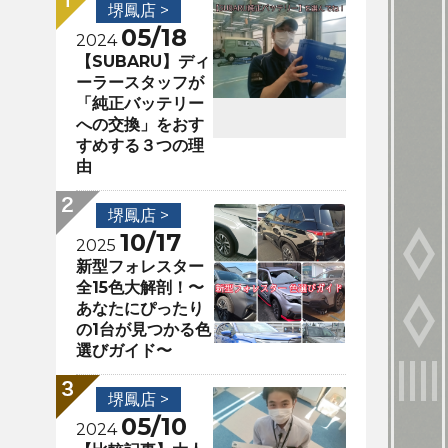
堺鳳店 >
05/18
2024
【SUBARU】ディ
ーラースタッフが
「純正バッテリー
への交換」をおす
すめする３つの理
由
堺鳳店 >
10/17
2025
新型フォレスター
全15色大解剖！〜
あなたにぴったり
の1台が見つかる色
選びガイド〜
堺鳳店 >
05/10
2024