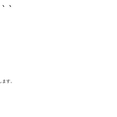
、、、
します。