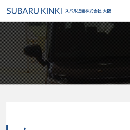
店舗情報
カーラインアップ
メンテナンス・サー
店舗
カーラインアップ一覧
メンテナンス・サービストッ
地域でさがす
乗用車
車検・定期点検をする
地図でさがす
軽自動車
カーケアをする
試乗車でさがす
福祉車両
各種サポート
U-Carでさがす