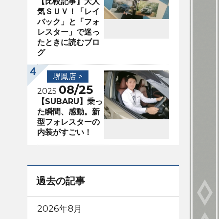
【比較記事】大人
気ＳＵＶ！「レイ
バック」と「フォ
レスター」で迷っ
たときに読むブロ
グ
堺鳳店 >
08/25
2025
【SUBARU】乗っ
た瞬間、感動。新
型フォレスターの
内装がすごい！
過去の記事
2026年8月